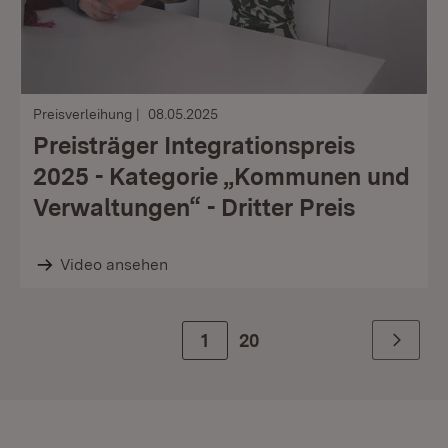
Preisverleihung
08.05.2025
Preisträger Integrationspreis
2025 - Kategorie „Kommunen und
Verwaltungen“ - Dritter Preis
Video ansehen
Zur Seite
1
20
Weiter