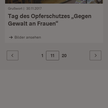
Grußwort
30.11.2017
Tag des Opferschutzes „Gegen
Gewalt an Frauen“
Bilder ansehen
1
Zur Seite
11
20
Zurück
Weiter