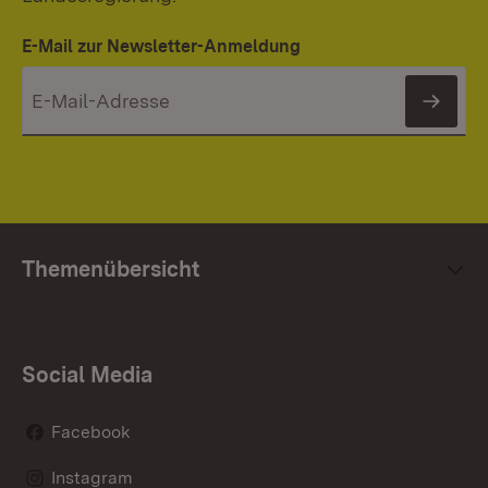
E-Mail zur Newsletter-Anmeldung
News
Themenübersicht
Social Media
Facebook
Instagram