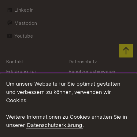
LinkedIn
Mastodon
Youtube
Zum 
Kontakt
Datenschutz
Erklärung zur
Benutzungshinweise
Barrierefreiheit
Um unsere Webseite für Sie optimal gestalten
Impressum
Cookies
und verbessern zu können, verwenden wir
Cookies.
Weitere Informationen zu Cookies erhalten Sie in
Link zum Landesportal
unserer
Datenschutzerklärung
.