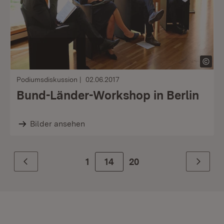
Podiumsdiskussion
02.06.2017
Bund-Länder-Workshop in Berlin
Bilder ansehen
1
Zur Seite
14
20
Zurück
Weiter