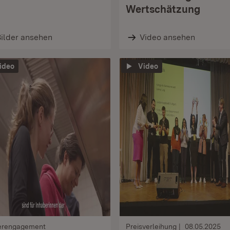
Wertschätzung
ilder ansehen
Video ansehen
ideo
Video
erengagement
Preisverleihung
08.05.2025