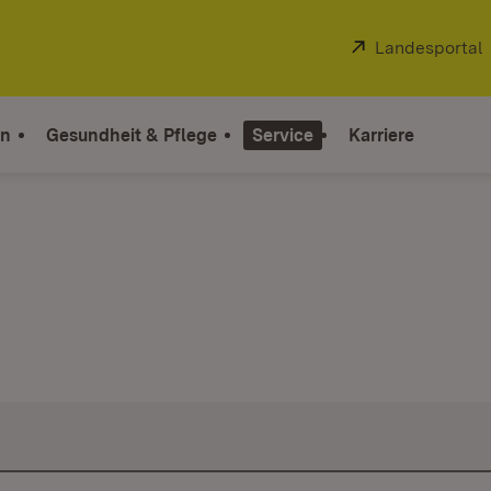
Extern:
Landesportal
on
Gesundheit & Pflege
Service
Karriere