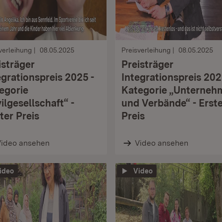
verleihung
08.05.2025
Preisverleihung
08.05.2025
isträger
Preisträger
egrationspreis 2025 -
Integrationspreis 202
egorie
Kategorie „Unterneh
vilgesellschaft“ -
und Verbände“ - Erst
tter Preis
Preis
Video ansehen
Video ansehen
ideo
Video