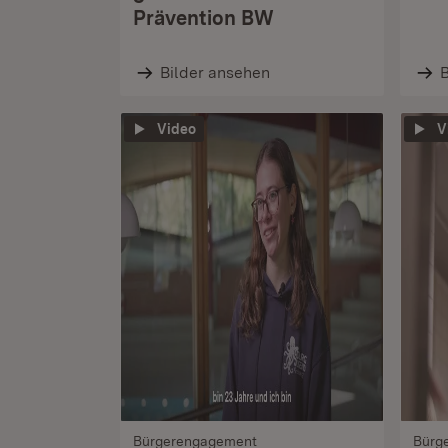
Prävention BW
Bilder ansehen
B
Video
V
Bürgerengagement
Bürg