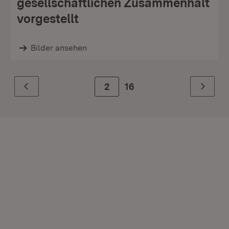
gesellschaftlichen Zusammenhalt
vorgestellt
Bilder ansehen
Zur Seite
2
16
Zurück
Weiter