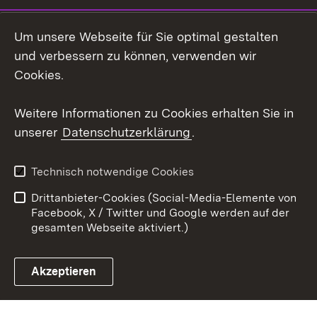
LinkedIn
Um unsere Webseite für Sie optimal gestalten
Mastodon
und verbessern zu können, verwenden wir
Cookies.
Youtube
Weitere Informationen zu Cookies erhalten Sie in
Zum 
unserer
Datenschutzerklärung
.
Kontakt
Datenschutz
Erklärung zur
Benutzungshinweise
Technisch notwendige Cookies
Barrierefreiheit
Drittanbieter-Cookies (Social-Media-Elemente von
Impressum
Cookies
Facebook, X / Twitter und Google werden auf der
gesamten Webseite aktiviert.)
Akzeptieren
Link zum Landesportal