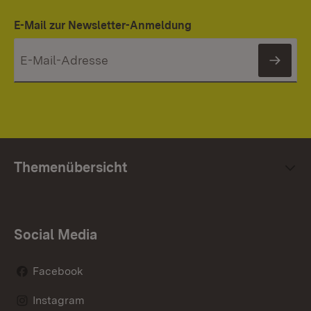
E-Mail zur Newsletter-Anmeldung
News
Themenübersicht
Social Media
Facebook
Instagram