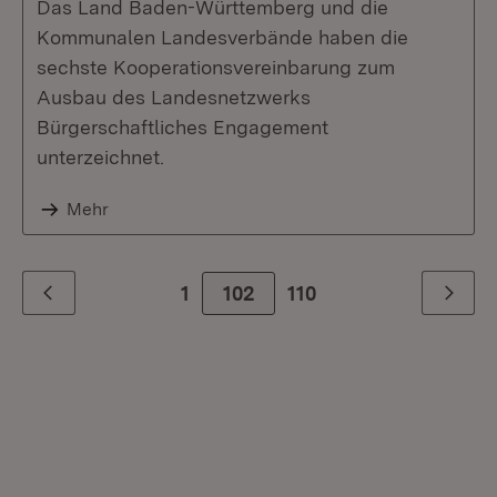
Das Land Baden-Württemberg und die
Kommunalen Landesverbände haben die
sechste Kooperationsvereinbarung zum
Ausbau des Landesnetzwerks
Bürgerschaftliches Engagement
unterzeichnet.
Mehr
1
102
Zur letzte Seite
110
Zurück
Weiter