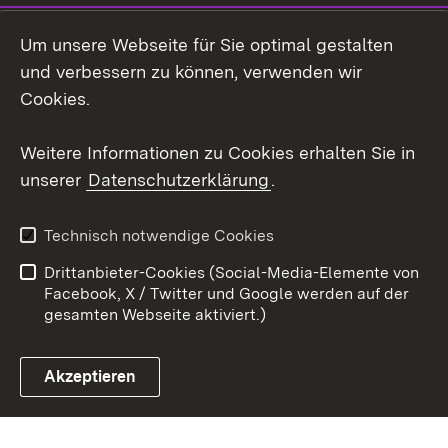
LinkedIn
Um unsere Webseite für Sie optimal gestalten
Mastodon
und verbessern zu können, verwenden wir
Cookies.
Youtube
Weitere Informationen zu Cookies erhalten Sie in
Zum 
unserer
Datenschutzerklärung
.
Kontakt
Datenschutz
Erklärung zur
Benutzungshinweise
Technisch notwendige Cookies
Barrierefreiheit
Drittanbieter-Cookies (Social-Media-Elemente von
Impressum
Cookies
Facebook, X / Twitter und Google werden auf der
gesamten Webseite aktiviert.)
Akzeptieren
Link zum Landesportal