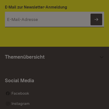
E-Mail zur Newsletter-Anmeldung
News
Themenübersicht
Social Media
Facebook
Instagram