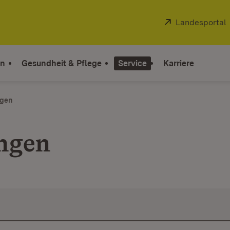
Extern:
Landesportal
on
Gesundheit & Pflege
Service
Karriere
ngen
ungen