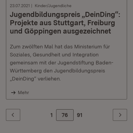
23.07.2021
Kinder/Jugendliche
Jugendbildungspreis „DeinDing“:
Projekte aus Stuttgart, Freiburg
und Göppingen ausgezeichnet
Zum zwölften Mal hat das Ministerium für
Soziales, Gesundheit und Integration
gemeinsam mit der Jugendstiftung Baden-
Württemberg den Jugendbildungspreis
„DeinDing“ verliehen.
Mehr
1
76
Zur letzte Seite
91
Zurück
Weiter