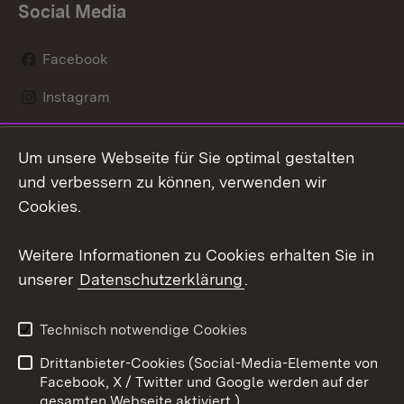
Social Media
Facebook
Instagram
LinkedIn
Um unsere Webseite für Sie optimal gestalten
Mastodon
und verbessern zu können, verwenden wir
Cookies.
Youtube
Weitere Informationen zu Cookies erhalten Sie in
Zum 
unserer
Datenschutzerklärung
.
Kontakt
Datenschutz
Erklärung zur
Benutzungshinweise
Technisch notwendige Cookies
Barrierefreiheit
Drittanbieter-Cookies (Social-Media-Elemente von
Impressum
Cookies
Facebook, X / Twitter und Google werden auf der
gesamten Webseite aktiviert.)