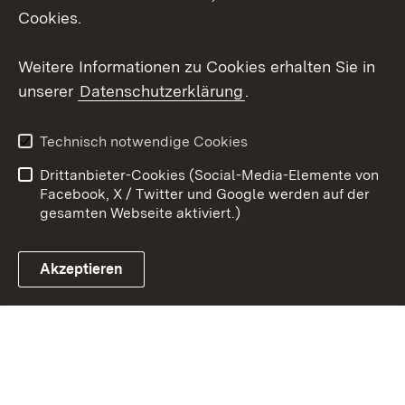
Cookies.
Youtube
Weitere Informationen zu Cookies erhalten Sie in
Zum 
unserer
Datenschutzerklärung
.
Kontakt
Datenschutz
Erklärung zur
Benutzungshinweise
Technisch notwendige Cookies
Barrierefreiheit
Drittanbieter-Cookies (Social-Media-Elemente von
Impressum
Cookies
Facebook, X / Twitter und Google werden auf der
gesamten Webseite aktiviert.)
Akzeptieren
Link zum Landesportal