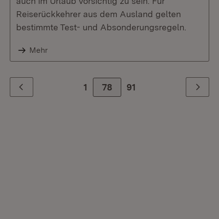
auch im Urlaub vorsichtig zu sein. Für
Reiserückkehrer aus dem Ausland gelten
bestimmte Test- und Absonderungsregeln.
Mehr
1
78
Zur letzte Seite
91
Zurück
Weiter