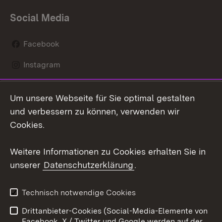
Social Media
Facebook
Instagram
LinkedIn
Um unsere Webseite für Sie optimal gestalten
Mastodon
und verbessern zu können, verwenden wir
Cookies.
Youtube
Weitere Informationen zu Cookies erhalten Sie in
Zum 
unserer
Datenschutzerklärung
.
Kontakt
Datenschutz
Erklärung zur
Benutzungshinweise
Technisch notwendige Cookies
Barrierefreiheit
Drittanbieter-Cookies (Social-Media-Elemente von
Impressum
Cookies
Facebook, X / Twitter und Google werden auf der