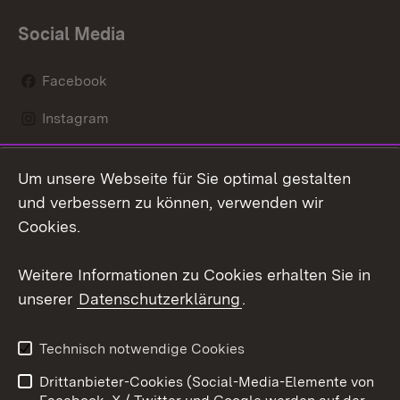
Social Media
Facebook
Instagram
LinkedIn
Um unsere Webseite für Sie optimal gestalten
Mastodon
und verbessern zu können, verwenden wir
Cookies.
Youtube
Weitere Informationen zu Cookies erhalten Sie in
Zum 
unserer
Datenschutzerklärung
.
Kontakt
Datenschutz
Erklärung zur
Benutzungshinweise
Technisch notwendige Cookies
Barrierefreiheit
Drittanbieter-Cookies (Social-Media-Elemente von
Impressum
Cookies