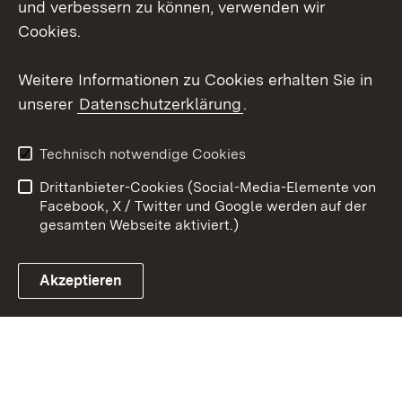
und verbessern zu können, verwenden wir
Cookies.
Youtube
Weitere Informationen zu Cookies erhalten Sie in
Zum 
unserer
Datenschutzerklärung
.
Kontakt
Datenschutz
Erklärung zur
Benutzungshinweise
Technisch notwendige Cookies
Barrierefreiheit
Drittanbieter-Cookies (Social-Media-Elemente von
Impressum
Cookies
Facebook, X / Twitter und Google werden auf der
gesamten Webseite aktiviert.)
Akzeptieren
Link zum Landesportal