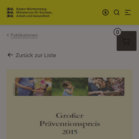
Zum Inhalt springen
Link zur Startseite
0
Warenko
Publikationen
Zurück zur Liste