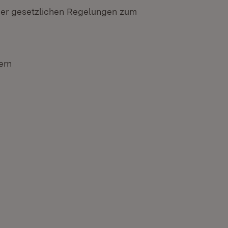
 der gesetzlichen Regelungen zum
ern
n neuem Fenster)