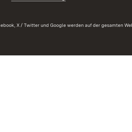
 Pflege
ebook, X / Twitter und Google werden auf der gesamten Webs
Kontakt
Datenschutz
Erklärung zur Barrierefreiheit