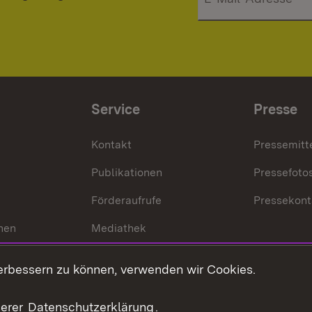
Service
Presse
Kontakt
Pressemitt
Publikationen
Pressefoto
Förderaufrufe
Pressekont
hen
Mediathek
t
Veranstaltungen
erbessern zu können, verwenden wir Cookies.
en
RSS
ement
serer
Datenschutzerklärung
.