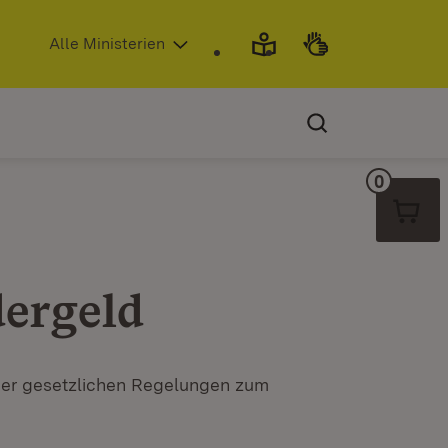
(Öffnet in neuem Fenster)
Alle Ministerien
0
Warenko
ergeld
 der gesetzlichen Regelungen zum