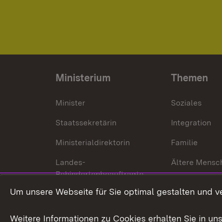
Ministerium
Themen
Minister
Soziales
Staatssekretärin
Integration
Ministerialdirektorin
Familie
Landes-
Ältere Mensc
Behindertenbeauftragte
Menschen mi
Um unsere Webseite für Sie optimal gestalten und v
Bürgerreferent
Behinderung
Karriere
Bürgerengag
Weitere Informationen zu Cookies erhalten Sie in un