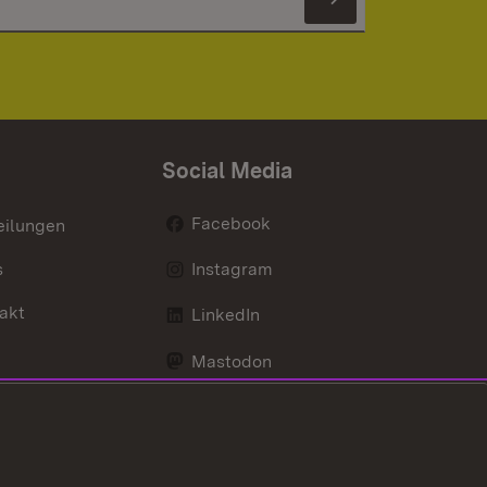
Newsletter 
Social Media
Facebook
eilungen
s
Instagram
akt
LinkedIn
Mastodon
Youtube