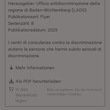
Herausgeber: Ufficio antidiscriminazione della
regione di Baden-Württemberg (LADS)
Publikationsart: Flyer
Seitenzahl: 8
Publikationsdatum: 2025
I centri di consulenza contro la discriminazione
aiutano le persone che hanno subito episodi di
discriminazione.
Mehr Informationen
Download:
Als PDF herunterladen
(Öffnet in neuem Fenste
In den
Bitte akzeptieren Sie die technisch
notwendigen Cookies
Warenkorb
legen