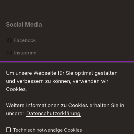
Social Media
Facebook
Instagram
LinkedIn
Um unsere Webseite für Sie optimal gestalten
Mastodon
und verbessern zu können, verwenden wir
Cookies.
Youtube
Weitere Informationen zu Cookies erhalten Sie in
Zum 
unserer
Datenschutzerklärung
.
Kontakt
Datenschutz
Erklärung zur
Benutzungshinweise
Technisch notwendige Cookies
Barrierefreiheit