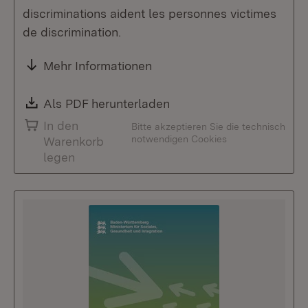
discriminations aident les personnes victimes
de discrimination.
Mehr Informationen
Download:
Als PDF herunterladen
(Öffnet in neuem Fenste
In den
Bitte akzeptieren Sie die technisch
notwendigen Cookies
Warenkorb
legen