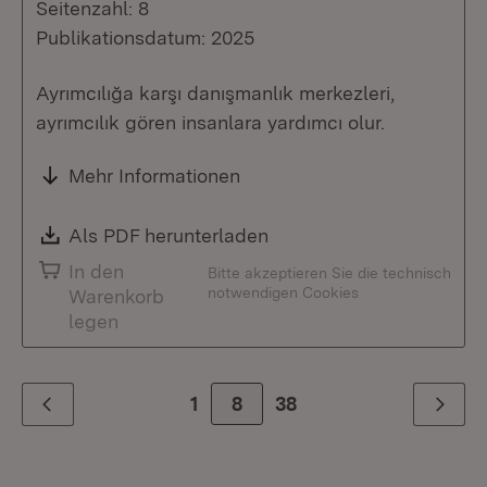
Seitenzahl: 8
Publikationsdatum: 2025
Ayrımcılığa karşı danışmanlık merkezleri,
ayrımcılık gören insanlara yardımcı olur.
Mehr Informationen
Download:
Als PDF herunterladen
(Öffnet in neuem Fenste
In den
Bitte akzeptieren Sie die technisch
notwendigen Cookies
Warenkorb
legen
1
Zur Seite
8
38
Zurück
Weiter