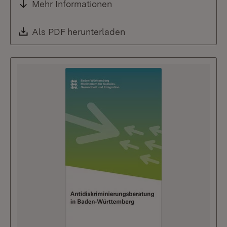
Mehr Informationen
Download:
Als PDF herunterladen
(Öffnet in neuem Fenste