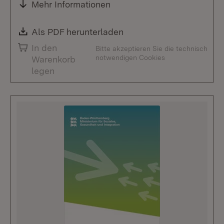
Mehr Informationen
Download:
Als PDF herunterladen
(Öffnet in neuem Fenste
In den
Bitte akzeptieren Sie die technisch
notwendigen Cookies
Warenkorb
legen