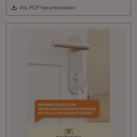
Download:
Als PDF herunterladen
(Öffnet in neuem Fenste