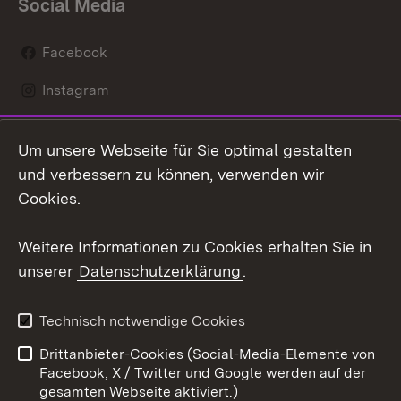
Social Media
Facebook
Instagram
LinkedIn
Um unsere Webseite für Sie optimal gestalten
Mastodon
und verbessern zu können, verwenden wir
Cookies.
Youtube
Weitere Informationen zu Cookies erhalten Sie in
Zum 
unserer
Datenschutzerklärung
.
Kontakt
Datenschutz
Erklärung zur
Benutzungshinweise
Technisch notwendige Cookies
Barrierefreiheit
Drittanbieter-Cookies (Social-Media-Elemente von
Impressum
Cookies
Facebook, X / Twitter und Google werden auf der
gesamten Webseite aktiviert.)