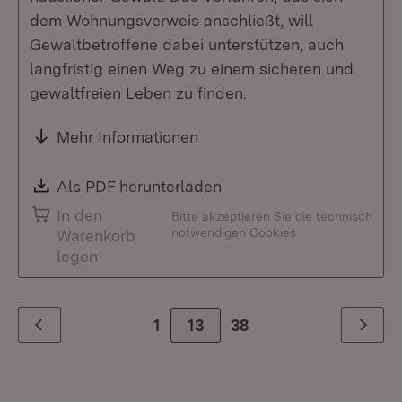
dem Wohnungsverweis anschließt, will
Gewaltbetroffene dabei unterstützen, auch
langfristig einen Weg zu einem sicheren und
gewaltfreien Leben zu finden.
Mehr Informationen
Download:
Als PDF herunterladen
(Öffnet in neuem Fenste
In den
Bitte akzeptieren Sie die technisch
notwendigen Cookies
Warenkorb
legen
1
Zur Seite
13
38
Zurück
Weiter