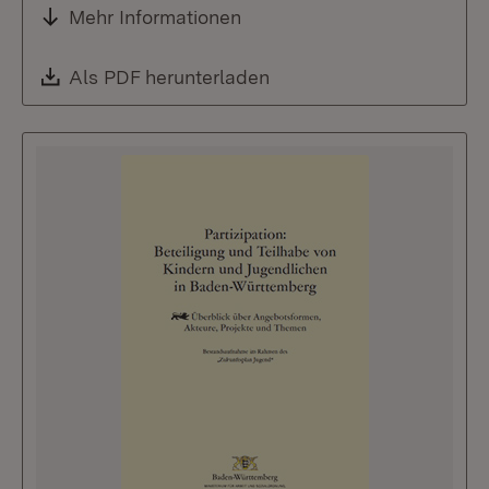
Mehr Informationen
Download:
Als PDF herunterladen
(Öffnet in neuem Fenste