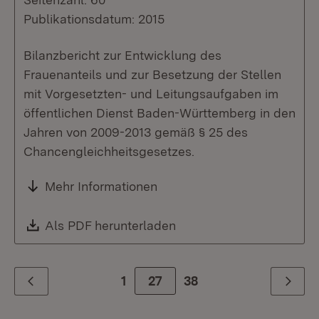
Publikationsdatum: 2015
Bilanzbericht zur Entwicklung des
Frauenanteils und zur Besetzung der Stellen
mit Vorgesetzten- und Leitungsaufgaben im
öffentlichen Dienst Baden-Württemberg in den
Jahren von 2009-2013 gemäß § 25 des
Chancengleichheitsgesetzes.
Mehr Informationen
Download:
Als PDF herunterladen
(Öffnet in neuem Fenste
1
Zur Seite
27
38
Zurück
Weiter