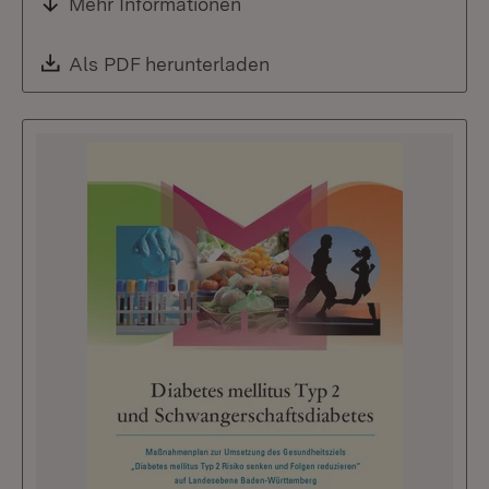
Mehr Informationen
Download:
Als PDF herunterladen
(Öffnet in neuem Fenste