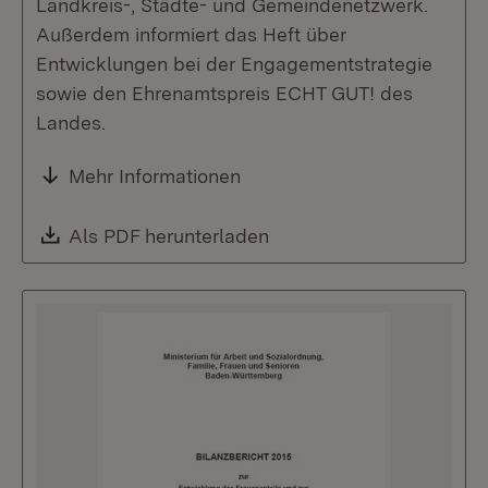
Landkreis-, Städte- und Gemeindenetzwerk.
Außerdem informiert das Heft über
Entwicklungen bei der Engagementstrategie
sowie den Ehrenamtspreis ECHT GUT! des
Landes.
Mehr Informationen
Download:
Als PDF herunterladen
(Öffnet in neuem Fenste