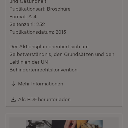
und Gesundheit
Publikationsart: Broschüre
Format: A 4
Seitenzahl: 252
Publikationsdatum: 2015
Der Aktionsplan orientiert sich am
Selbstverständnis, den Grundsätzen und den
Leitlinien der UN-
Behindertenrechtskonvention.
Mehr Informationen
Download:
Als PDF herunterladen
(Öffnet in neuem Fenste