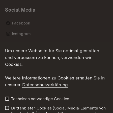
Social Media
Facebook
Instagram
LinkedIn
Um unsere Webseite für Sie optimal gestalten
Mastodon
und verbessern zu können, verwenden wir
Cookies.
Youtube
Weitere Informationen zu Cookies erhalten Sie in
Zum 
unserer
Datenschutzerklärung
.
Kontakt
Datenschutz
Erklärung zur
Benutzungshinweise
Technisch notwendige Cookies
Barrierefreiheit
Drittanbieter-Cookies (Social-Media-Elemente von
Impressum
Cookies