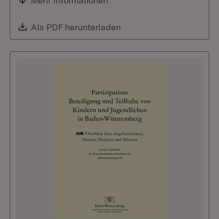
Mehr Informationen
Download:
Als PDF herunterladen
(Öffnet in neuem Fenste