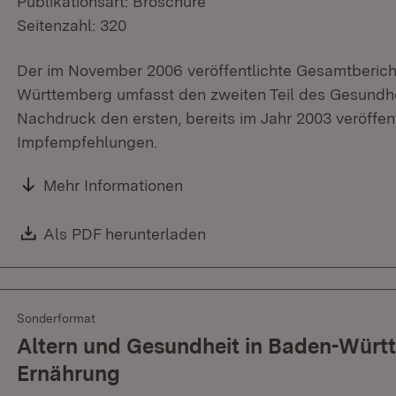
Publikationsart: Broschüre
Seitenzahl: 320
Der im November 2006 veröffentlichte Gesamtberich
Württemberg umfasst den zweiten Teil des Gesundhe
Nachdruck den ersten, bereits im Jahr 2003 veröffentl
Impfempfehlungen.
Mehr Informationen
Download:
Als PDF herunterladen
(Öffnet in neuem Fenster)
Sonderformat
Altern und Gesundheit in Baden-Württe
Ernährung