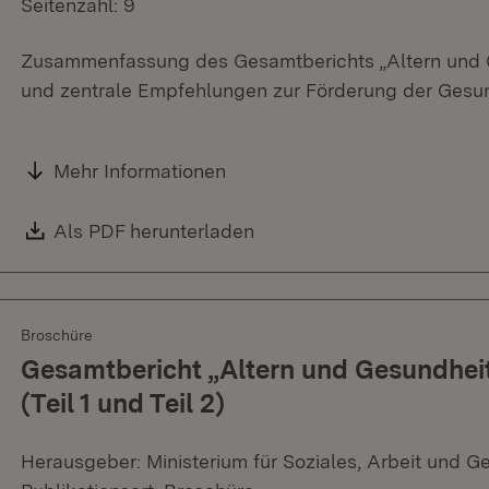
Seitenzahl: 9
Zusammenfassung des Gesamtberichts „Altern und 
und zentrale Empfehlungen zur Förderung der Gesun
Mehr Informationen
Download:
Als PDF herunterladen
(Öffnet in neuem Fenster)
Broschüre
Gesamtbericht „Altern und Gesundhei
(Teil 1 und Teil 2)
Herausgeber: Ministerium für Soziales, Arbeit und G