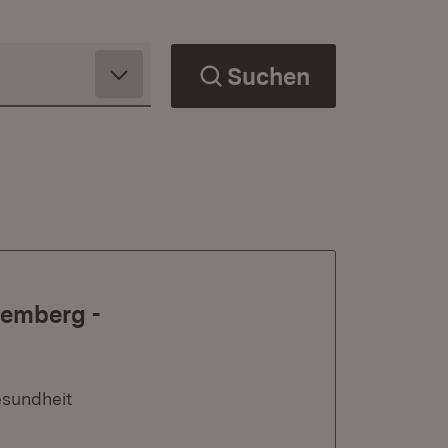
Suchen
temberg -
n
esundheit