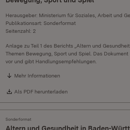
Herausgeber: Ministerium für Soziales, Arbeit und G
Publikationsart: Sonderformat
Seitenzahl: 2
Anlage zu Teil 1 des Berichts „Altern und Gesundhe
Themen Bewegung, Sport und Spiel. Das Dokument st
vor und gibt Handlungsempfehlungen.
Mehr Informationen
Download:
Als PDF herunterladen
(Öffnet in neuem Fenster)
Sonderformat
Altern und Gesundheit in Baden-Württe