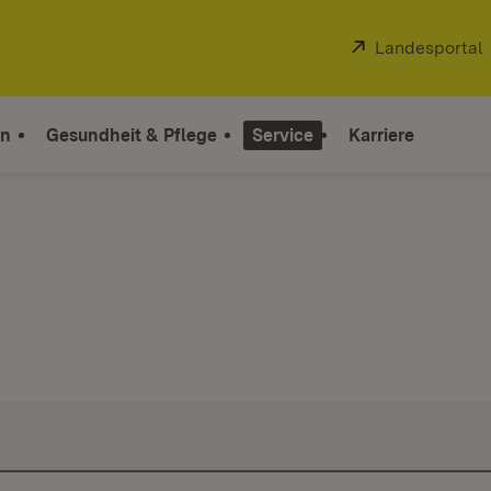
Extern:
Landesportal
on
Gesundheit & Pflege
Service
Karriere