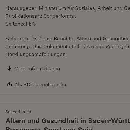
Herausgeber: Ministerium für Soziales, Arbeit und G
Publikationsart: Sonderformat
Seitenzahl: 3
Anlage zu Teil 1 des Berichts „Altern und Gesundh
Ernährung. Das Dokument stellt dazu das Wichtigste 
Handlungsempfehlungen.
Mehr Informationen
Download:
Als PDF herunterladen
(Öffnet in neuem Fenster)
Sonderformat
Altern und Gesundheit in Baden-Württe
Bewegung, Sport und Spiel