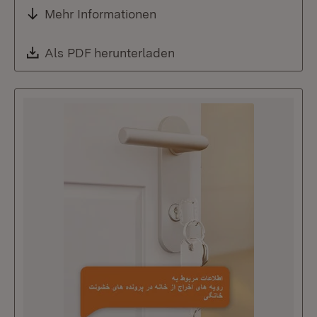
Mehr Informationen
Download:
Als PDF herunterladen
(Öffnet in neuem Fenste