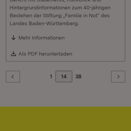
Hintergrundinformationen zum 40-jährigen
Bestehen der Stiftung „Familie in Not“ des
Landes Baden-Württemberg.
Mehr Informationen
Download:
Als PDF herunterladen
(Öffnet in neuem Fenste
1
Zur Seite
14
38
Zurück
Weiter