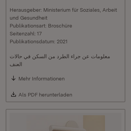
Herausgeber: Ministerium für Soziales, Arbeit
und Gesundheit
Publikationsart: Broschüre
Seitenzahl: 17
Publikationsdatum: 2021
معلومات عن جراء الطرد من السكن في حالات
العنف
Mehr Informationen
Download:
Als PDF herunterladen
(Öffnet in neuem Fenste