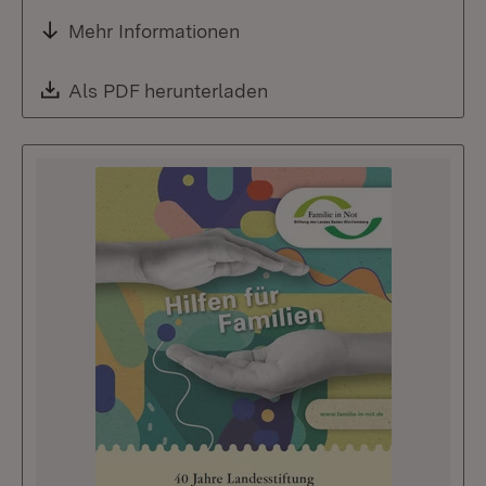
Mehr Informationen
Download:
Als PDF herunterladen
(Öffnet in neuem Fenste