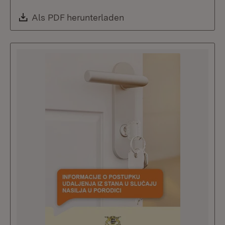
Download:
Als PDF herunterladen
(Öffnet in neuem Fenste