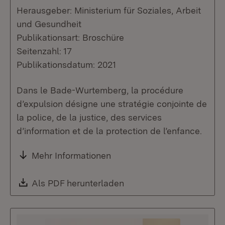
Herausgeber: Ministerium für Soziales, Arbeit
und Gesundheit
Publikationsart: Broschüre
Seitenzahl: 17
Publikationsdatum: 2021
Dans le Bade-Wurtemberg, la procédure
d’expulsion désigne une stratégie conjointe de
la police, de la justice, des services
d’information et de la protection de l’enfance.
Mehr Informationen
Download:
Als PDF herunterladen
(Öffnet in neuem Fenste