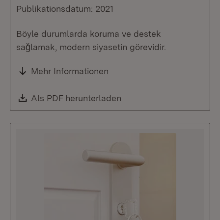
Publikationsdatum: 2021
Böyle durumlarda koruma ve destek
saǧlamak, modern siyasetin görevidir.
Mehr Informationen
Download:
Als PDF herunterladen
(Öffnet in neuem Fenste