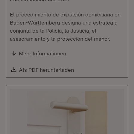
El procedimiento de expulsión domiciliaria en
Baden-Württemberg designa una estrategia
conjunta de la Policía, la Justicia, el
asesoramiento y la protección del menor.
Mehr Informationen
Download:
Als PDF herunterladen
(Öffnet in neuem Fenste