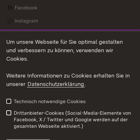
Facebook
Instagram
LinkedIn
Um unsere Webseite für Sie optimal gestalten
Mastodon
und verbessern zu können, verwenden wir
Cookies.
Youtube
Weitere Informationen zu Cookies erhalten Sie in
Zum 
unserer
Datenschutzerklärung
.
Kontakt
Datenschutz
Erklärung zur
Benutzungshinweise
Technisch notwendige Cookies
Barrierefreiheit
Drittanbieter-Cookies (Social-Media-Elemente von
Impressum
Cookies
Facebook, X / Twitter und Google werden auf der
gesamten Webseite aktiviert.)