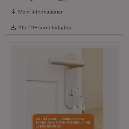
Mehr Informationen
Download:
Als PDF herunterladen
(Öffnet in neuem Fenste