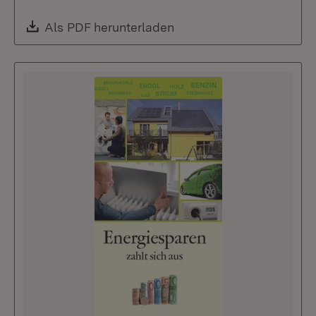
Download:
Als PDF herunterladen
(Öffnet in neuem Fenste