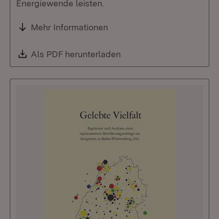
Energiewende leisten.
Mehr Informationen
Download:
Als PDF herunterladen
(Öffnet in neuem Fenste