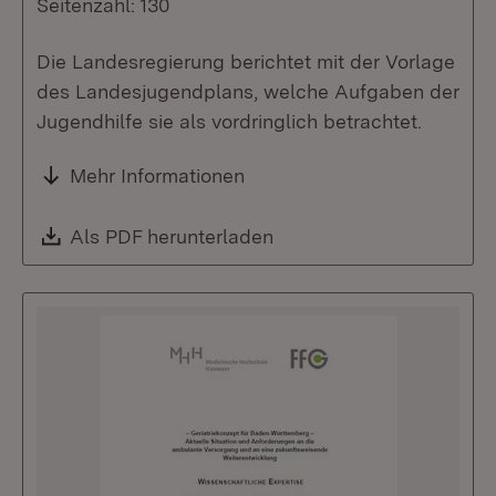
Seitenzahl: 130
Die Landesregierung berichtet mit der Vorlage
des Landesjugendplans, welche Aufgaben der
Jugendhilfe sie als vordringlich betrachtet.
Mehr Informationen
Download:
Als PDF herunterladen
(Öffnet in neuem Fenste