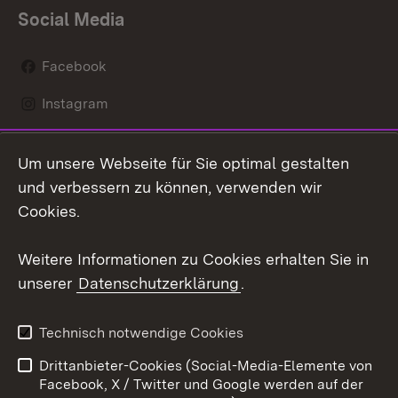
Social Media
Facebook
Instagram
LinkedIn
Um unsere Webseite für Sie optimal gestalten
Mastodon
und verbessern zu können, verwenden wir
Cookies.
Youtube
Weitere Informationen zu Cookies erhalten Sie in
Zum 
unserer
Datenschutzerklärung
.
Kontakt
Datenschutz
Erklärung zur
Benutzungshinweise
Technisch notwendige Cookies
Barrierefreiheit
Drittanbieter-Cookies (Social-Media-Elemente von
Impressum
Cookies
Facebook, X / Twitter und Google werden auf der