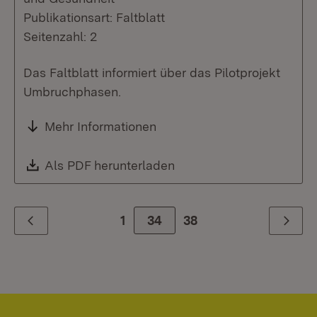
Publikationsart: Faltblatt
Seitenzahl: 2
Das Faltblatt informiert über das Pilotprojekt
Umbruchphasen.
Mehr Informationen
Download:
Als PDF herunterladen
(Öffnet in neuem Fenste
1
Zur Seite
34
38
Zurück
Weiter