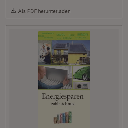
Download:
Als PDF herunterladen
(Öffnet in neuem Fenste