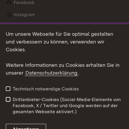
Facebook
Instagram
LinkedIn
Um unsere Webseite für Sie optimal gestalten
Mastodon
und verbessern zu können, verwenden wir
Cookies.
Youtube
Weitere Informationen zu Cookies erhalten Sie in
Zum 
unserer
Datenschutzerklärung
.
Kontakt
Datenschutz
Erklärung zur
Benutzungshinweise
Technisch notwendige Cookies
Barrierefreiheit
Drittanbieter-Cookies (Social-Media-Elemente von
Impressum
Cookies
Facebook, X / Twitter und Google werden auf der
gesamten Webseite aktiviert.)