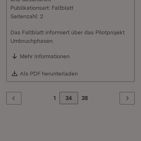
Publikationsart: Faltblatt
Seitenzahl: 2
Das Faltblatt informiert über das Pilotprojekt
Umbruchphasen.
Mehr Informationen
Download:
Als PDF herunterladen
(Öffnet in neuem Fenste
1
Zur Seite
34
38
Zurück
Weiter