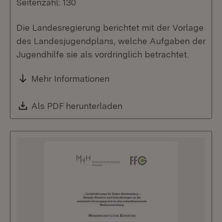
Seitenzahl: 130
Die Landesregierung berichtet mit der Vorlage
des Landesjugendplans, welche Aufgaben der
Jugendhilfe sie als vordringlich betrachtet.
Mehr Informationen
Download:
Als PDF herunterladen
(Öffnet in neuem Fenste