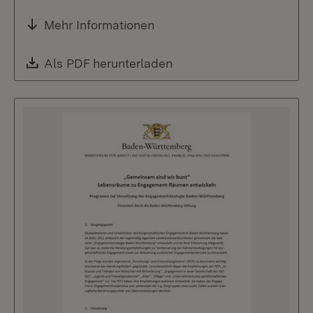
Mehr Informationen
Download:
Als PDF herunterladen
(Öffnet in neuem Fenste