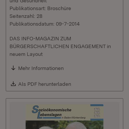
und Gesundheit
Publikationsart: Broschüre
Seitenzahl: 28
Publikationsdatum: 09-7-2014
DAS INFO-MAGAZIN ZUM
BÜRGERSCHAFTLICHEN ENGAGEMENT in
neuem Layout
Mehr Informationen
Download:
Als PDF herunterladen
(Öffnet in neuem Fenste