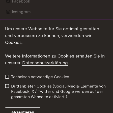
Facebook
Instagram
LinkedIn
Um unsere Webseite für Sie optimal gestalten
Mastodon
und verbessern zu können, verwenden wir
Cookies.
Youtube
Weitere Informationen zu Cookies erhalten Sie in
Zum 
unserer
Datenschutzerklärung
.
Kontakt
Datenschutz
Erklärung zur
Benutzungshinweise
Technisch notwendige Cookies
Barrierefreiheit
Drittanbieter-Cookies (Social-Media-Elemente von
Impressum
Cookies
Facebook, X / Twitter und Google werden auf der
gesamten Webseite aktiviert.)
Akzeptieren