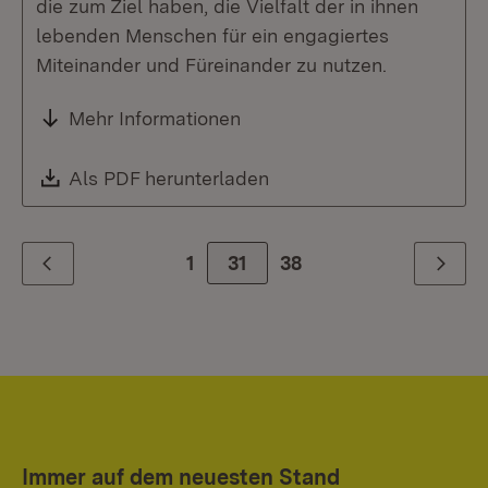
die zum Ziel haben, die Vielfalt der in ihnen
lebenden Menschen für ein engagiertes
Miteinander und Füreinander zu nutzen.
Mehr Informationen
Download:
Als PDF herunterladen
(Öffnet in neuem Fenste
1
Zur Seite
31
38
Zurück
Weiter
Immer auf dem neuesten Stand