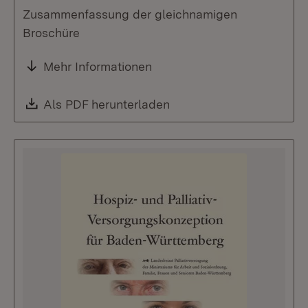
Zusammenfassung der gleichnamigen
Broschüre
Mehr Informationen
Download:
Als PDF herunterladen
(Öffnet in neuem Fenste