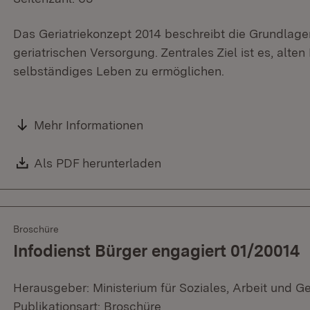
Das Geriatriekonzept 2014 beschreibt die Grundlag
geriatrischen Versorgung. Zentrales Ziel ist es, alt
selbständiges Leben zu ermöglichen.
Mehr Informationen
Download:
Als PDF herunterladen
(Öffnet in neuem Fenster)
Broschüre
Infodienst Bürger engagiert 01/20014
Herausgeber: Ministerium für Soziales, Arbeit und G
Publikationsart: Broschüre