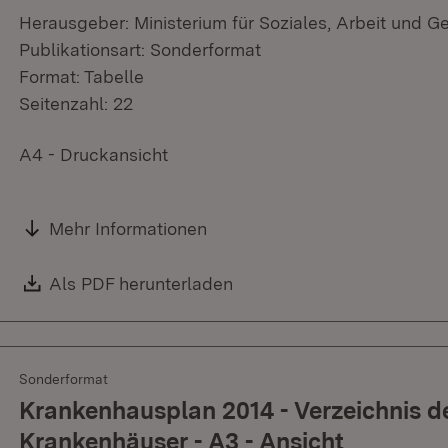
Herausgeber: Ministerium für Soziales, Arbeit und G
Publikationsart: Sonderformat
Format: Tabelle
Seitenzahl: 22
A4 - Druckansicht
Mehr Informationen
Download:
Als PDF herunterladen
(Öffnet in neuem Fenster)
Sonderformat
Krankenhausplan 2014 - Verzeichnis d
Krankenhäuser - A3 - Ansicht