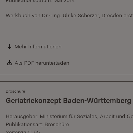
Publikationsdatum: Mai 2014
Werkbuch von Dr.-­‐Ing. Ulrike Scherzer, Dresden erst
Mehr Informationen
Download:
Als PDF herunterladen
(Öffnet in neuem Fenster)
Broschüre
Geriatriekonzept Baden-Württemberg
Herausgeber: Ministerium für Soziales, Arbeit und G
Publikationsart: Broschüre
Seitenzahl: 65