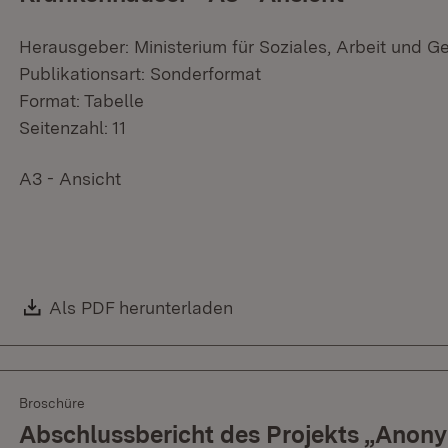
Herausgeber: Ministerium für Soziales, Arbeit und G
Publikationsart: Sonderformat
Format: Tabelle
Seitenzahl: 11
A3 - Ansicht
Download:
Als PDF herunterladen
(Öffnet in neuem Fenster)
Broschüre
Abschlussbericht des Projekts „Anon