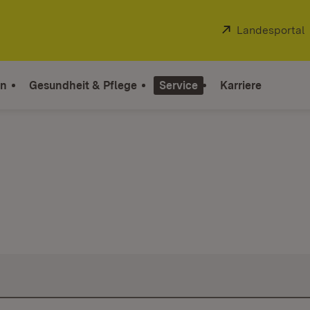
Extern:
Landesportal
on
Gesundheit & Pflege
Service
Karriere