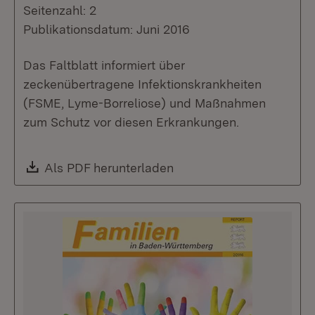
Seitenzahl: 2
Publikationsdatum: Juni 2016
Das Faltblatt informiert über
zeckenübertragene Infektionskrankheiten
(FSME, Lyme-Borreliose) und Maßnahmen
zum Schutz vor diesen Erkrankungen.
Download:
Als PDF herunterladen
(Öffnet in neuem Fenste