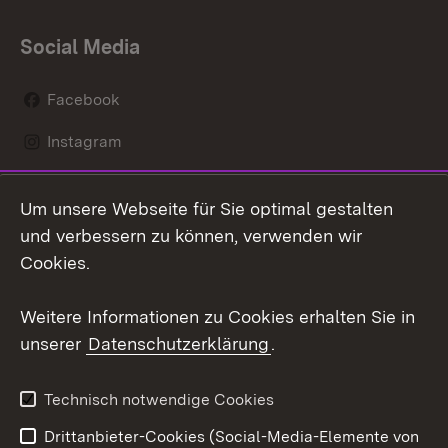
Social Media
Facebook
Instagram
LinkedIn
Um unsere Webseite für Sie optimal gestalten
Mastodon
und verbessern zu können, verwenden wir
Cookies.
Youtube
Weitere Informationen zu Cookies erhalten Sie in
Zum 
unserer
Datenschutzerklärung
.
Kontakt
Datenschutz
Erklärung zur
Benutzungshinweise
Technisch notwendige Cookies
Barrierefreiheit
Drittanbieter-Cookies (Social-Media-Elemente von
Impressum
Cookies