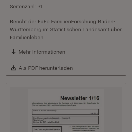
Seitenzahl: 31
Bericht der FaFo FamilienForschung Baden-
Württemberg im Statistischen Landesamt über
Familienleben
Mehr Informationen
Download:
Als PDF herunterladen
(Öffnet in neuem Fenste