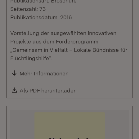
Publikationsart: Broschüre
Seitenzahl: 73
Publikationsdatum: 2016
Vorstellung der ausgewählten innovativen
Projekte aus dem Förderprogramm
„Gemeinsam in Vielfalt – Lokale Bündnisse für
Flüchtlingshilfe“.
Mehr Informationen
Download:
Als PDF herunterladen
(Öffnet in neuem Fenste