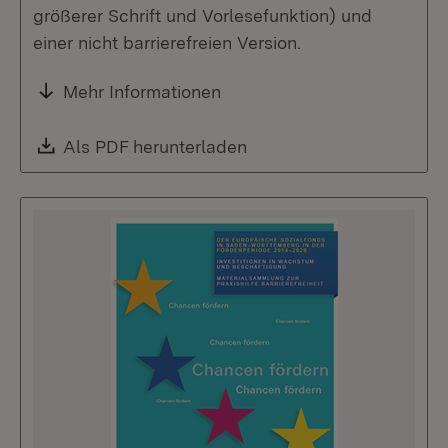
größerer Schrift und Vorlesefunktion) und
einer nicht barrierefreien Version.
Mehr Informationen
Download:
Als PDF herunterladen
(Öffnet in neuem Fenste