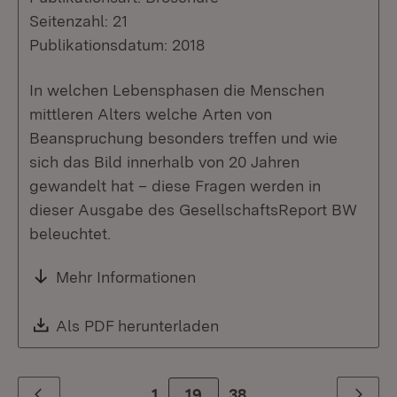
Seitenzahl: 21
Publikationsdatum: 2018
In welchen Lebensphasen die Menschen
mittleren Alters welche Arten von
Beanspruchung besonders treffen und wie
sich das Bild innerhalb von 20 Jahren
gewandelt hat – diese Fragen werden in
dieser Ausgabe des GesellschaftsReport BW
beleuchtet.
Mehr Informationen
Download:
Als PDF herunterladen
(Öffnet in neuem Fenste
1
Zur Seite
19
38