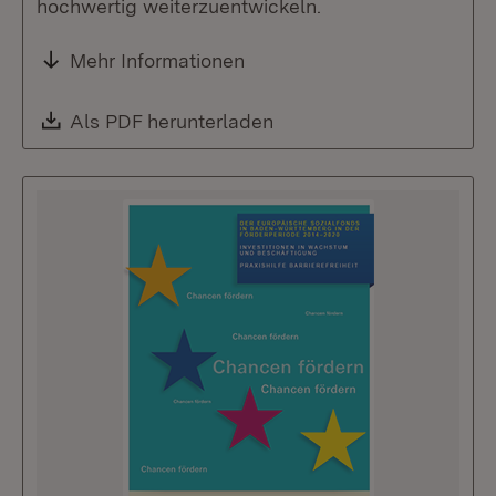
hochwertig weiterzuentwickeln.
Mehr Informationen
Download:
Als PDF herunterladen
(Öffnet in neuem Fenste