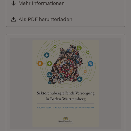
Mehr Informationen
Download:
Als PDF herunterladen
(Öffnet in neuem Fenste