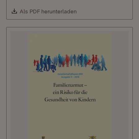
Download:
Als PDF herunterladen
(Öffnet in neuem Fenste