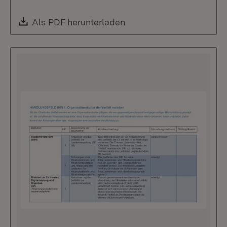
Download:
Als PDF herunterladen
(Öffnet in neuem Fenste