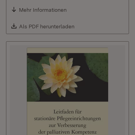
Mehr Informationen
Download:
Als PDF herunterladen
(Öffnet in neuem Fenste