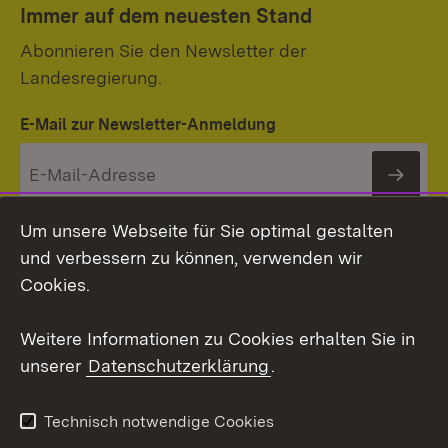
Immer auf dem neuesten Stand
Abonnieren Sie den Newsletter der
Landesregierung.
E-Mail zur Newsletter-Anmeldung
News
Um unsere Webseite für Sie optimal gestalten
und verbessern zu können, verwenden wir
Cookies.
Themenübersicht
Weitere Informationen zu Cookies erhalten Sie in
unserer
Datenschutzerklärung
.
Technisch notwendige Cookies
Social Media