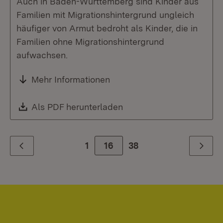
Auch in Baden-Württemberg sind Kinder aus
Familien mit Migrationshintergrund ungleich
häufiger von Armut bedroht als Kinder, die in
Familien ohne Migrationshintergrund
aufwachsen.
Mehr Informationen
Download:
Als PDF herunterladen
(Öffnet in neuem Fenste
1
Zur Seite
16
38
Zurück
Weiter