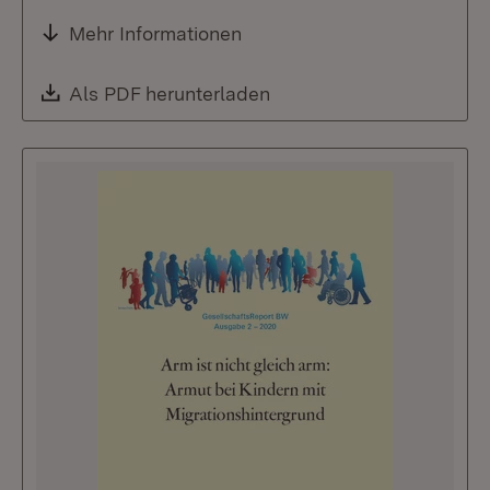
Mehr Informationen
Download:
Als PDF herunterladen
(Öffnet in neuem Fenste