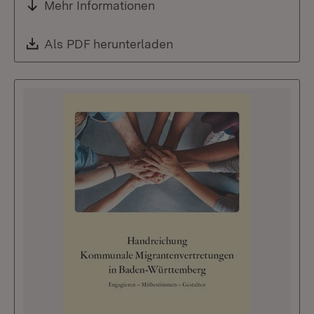
Mehr Informationen
Download:
Als PDF herunterladen
(Öffnet in neuem Fenste