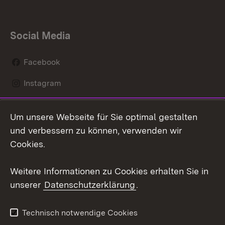
Social Media
Facebook
Instagram
LinkedIn
Um unsere Webseite für Sie optimal gestalten
Mastodon
und verbessern zu können, verwenden wir
Cookies.
Youtube
Weitere Informationen zu Cookies erhalten Sie in
Zum 
unserer
Datenschutzerklärung
.
Kontakt
Datenschutz
Erklärung zur
Benutzungshinweise
Technisch notwendige Cookies
Barrierefreiheit