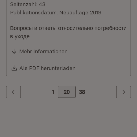
Seitenzahl: 43
Publikationsdatum: Neuauflage 2019
Вопросы и ответы относительно потребности
в уходе
Mehr Informationen
Download:
Als PDF herunterladen
(Öffnet in neuem Fenste
1
Zur Seite
20
38
Zurück
Weiter