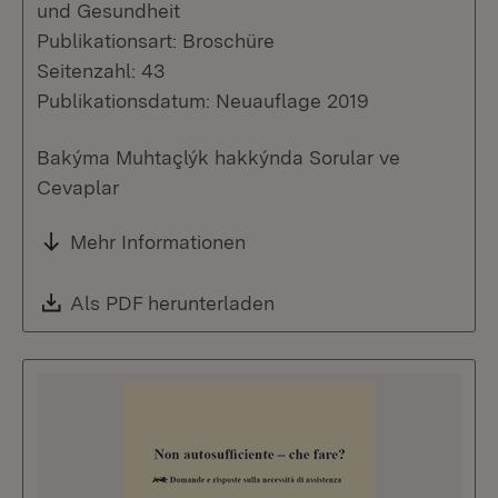
und Gesundheit
Publikationsart: Broschüre
Seitenzahl: 43
Publikationsdatum: Neuauflage 2019
Bakýma Muhtaçlýk hakkýnda Sorular ve
Cevaplar
Mehr Informationen
Download:
Als PDF herunterladen
(Öffnet in neuem Fenste