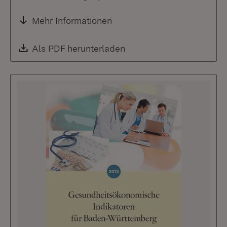
Mehr Informationen
Download:
Als PDF herunterladen
(Öffnet in neuem Fenste