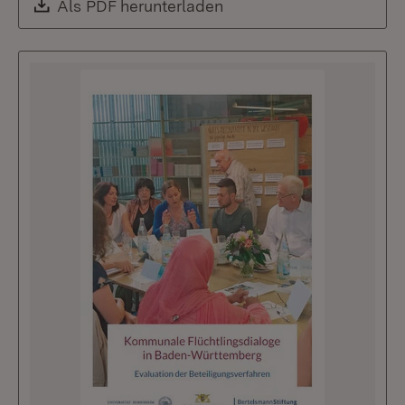
Download:
Als PDF herunterladen
(Öffnet in neuem Fenste