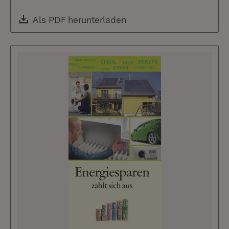
Download:
Als PDF herunterladen
(Öffnet in neuem Fenste