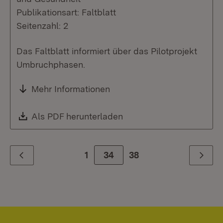
Publikationsart: Faltblatt
Seitenzahl: 2
Das Faltblatt informiert über das Pilotprojekt
Umbruchphasen.
Mehr Informationen
Download:
Als PDF herunterladen
(Öffnet in neuem Fenste
1
Zur Seite
34
38
Zurück
Weiter