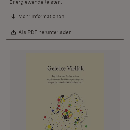
Energiewende leisten.
Mehr Informationen
Download:
Als PDF herunterladen
(Öffnet in neuem Fenste