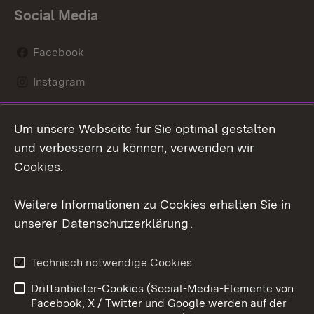
Social Media
Facebook
Instagram
LinkedIn
Um unsere Webseite für Sie optimal gestalten
Mastodon
und verbessern zu können, verwenden wir
Cookies.
Youtube
Weitere Informationen zu Cookies erhalten Sie in
Zum 
unserer
Datenschutzerklärung
.
Kontakt
Datenschutz
Erklärung zur
Benutzungshinweise
Technisch notwendige Cookies
Barrierefreiheit
Drittanbieter-Cookies (Social-Media-Elemente von
Impressum
Cookies
Facebook, X / Twitter und Google werden auf der