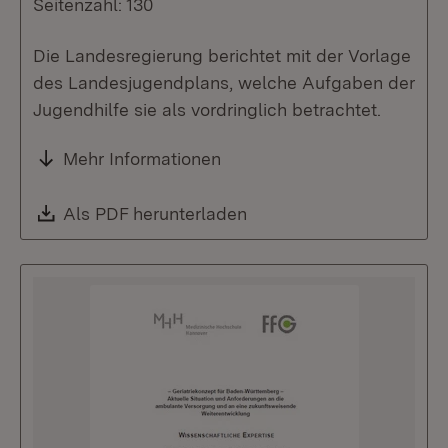
Seitenzahl: 130
Die Landesregierung berichtet mit der Vorlage
des Landesjugendplans, welche Aufgaben der
Jugendhilfe sie als vordringlich betrachtet.
Mehr Informationen
Download:
Als PDF herunterladen
(Öffnet in neuem Fenste