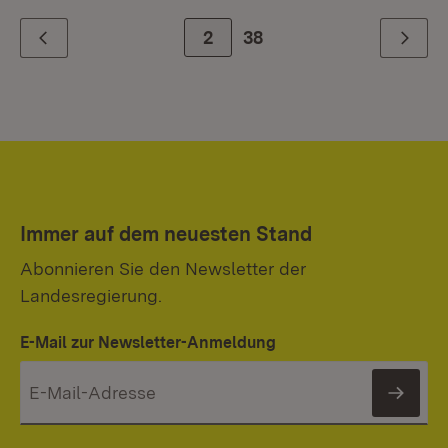
Zur Seite
2
38
Zurück
Weiter
Immer auf dem neuesten Stand
Abonnieren Sie den Newsletter der
Landesregierung.
E-Mail zur Newsletter-Anmeldung
News