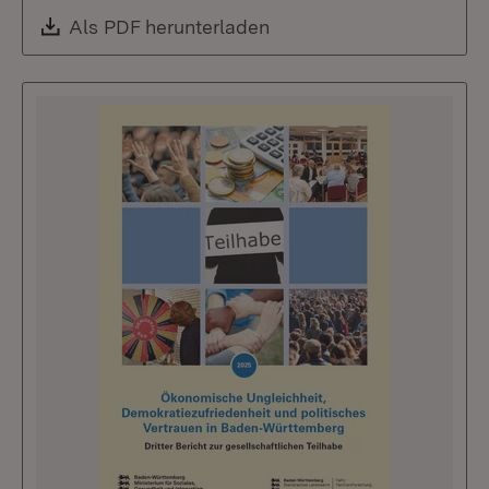
Download:
Als PDF herunterladen
(Öffnet in neuem Fenste