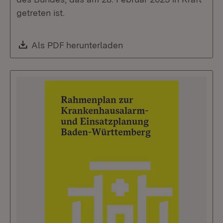
getreten ist.
Download:
Als PDF herunterladen
(Öffnet in neuem Fenste