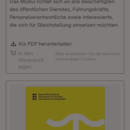
Das Modul richtet sich an alle Beschäftigten
des öffentlichen Dienstes, Führungskräfte,
Personalverantwortliche sowie Interessierte,
die sich für Gleichstellung einsetzen möchten.
Download:
Als PDF herunterladen
(Öffnet in neuem Fenste
In den
Bitte akzeptieren Sie die technisch
notwendigen Cookies
Warenkorb
legen