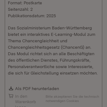
Format: Postkarte
Seitenzahl: 2
Publikationsdatum: 2025
Das Sozialministerium Baden-Württemberg
bietet ein interaktives E-Learning-Modul zum
Thema Chancengleichheit und
Chancengleichheitsgesetz (ChancenG) an.
Das Modul richtet sich an alle Beschäftigten
des öffentlichen Dienstes, Führungskräfte,
Personalverantwortliche sowie Interessierte,
die sich für Gleichstellung einsetzen möchten.
Download:
Als PDF herunterladen
(Öffnet in neuem Fenste
In den
Bitte akzeptieren Sie die technisch
notwendigen Cookies
Warenkorb