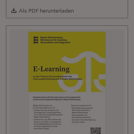
Download:
Als PDF herunterladen
(Öffnet in neuem Fenste