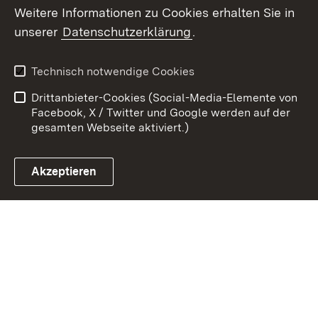
Weitere Informationen zu Cookies erhalten Sie in
Zum 
unserer
Datenschutzerklärung
.
Kontakt
Datenschutz
Erklärung zur
Benutzungshinweise
Technisch notwendige Cookies
Barrierefreiheit
Drittanbieter-Cookies (Social-Media-Elemente von
Impressum
Cookies
Facebook, X / Twitter und Google werden auf der
gesamten Webseite aktiviert.)
Akzeptieren
Link zum Landesportal