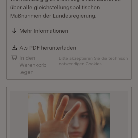
über alle gleichstellungspolitischen
Maßnahmen der Landesregierung.
Mehr Informationen
Download:
Als PDF herunterladen
(Öffnet in neuem Fenste
In den
Bitte akzeptieren Sie die technisch
notwendigen Cookies
Warenkorb
legen