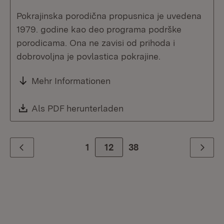
Pokrajinska porodična propusnica je uvedena
1979. godine kao deo programa podrške
porodicama. Ona ne zavisi od prihoda i
dobrovoljna je povlastica pokrajine.
Mehr Informationen
Download:
Als PDF herunterladen
(Öffnet in neuem Fenste
1
Zur Seite
12
38
Zurück
Weiter