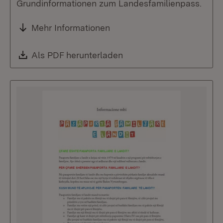
Grundinformationen zum Landesfamilienpass.
Mehr Informationen
Download:
Als PDF herunterladen
(Öffnet in neuem Fenste