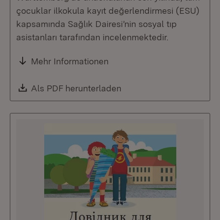
çocuklar ilkokula kayıt değerlendirmesi (ESU)
kapsamında Sağlık Dairesi’nin sosyal tıp
asistanları tarafından incelenmektedir.
Mehr Informationen
Download:
Als PDF herunterladen
(Öffnet in neuem Fenste