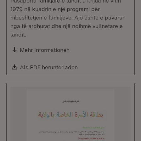
Pasaporta familjare e landit u krijua në vitin
1979 në kuadrin e një programi për
mbështetjen e familjeve. Ajo është e pavarur
nga të ardhurat dhe një ndihmë vullnetare e
landit.
Mehr Informationen
Download:
Als PDF herunterladen
(Öffnet in neuem Fenste