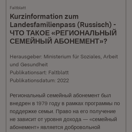
Faltblatt
Kurzinformation zum
Landesfamilienpass (Russisch) -
ЧТО ТАКОЕ «РЕГИОНАЛЬНЫЙ
СЕМЕЙНЫЙ АБОНЕМЕНТ»?
Herausgeber: Ministerium für Soziales, Arbeit
und Gesundheit
Publikationsart: Faltblatt
Publikationsdatum: 2022
Региональный семейный абонемент был
внедрен в 1979 году в рамках программы по
поддержке семьи. Право на его получение
не зависит от уровня дохода — «семейный
абонемент» является добровольной