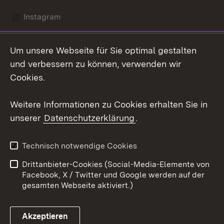
Instagram
LinkedIn
Um unsere Webseite für Sie optimal gestalten
Mastodon
und verbessern zu können, verwenden wir
Cookies.
Youtube
Weitere Informationen zu Cookies erhalten Sie in
Zum 
unserer
Datenschutzerklärung
.
Kontakt
Datenschutz
Erklärung zur
Benutzungshinweise
Technisch notwendige Cookies
Barrierefreiheit
Drittanbieter-Cookies (Social-Media-Elemente von
Impressum
Cookies
Facebook, X / Twitter und Google werden auf der
gesamten Webseite aktiviert.)
Akzeptieren
Link zum Landesportal