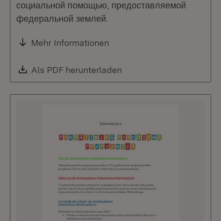
социальной помощью, предоставляемой
федеральной землей.
Mehr Informationen
Download:
Als PDF herunterladen
(Öffnet in neuem Fenste