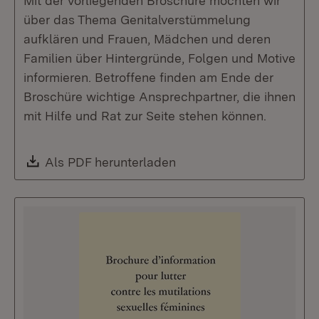
Mit der vorliegenden Broschüre möchten wir
über das Thema Genitalverstümmelung
aufklären und Frauen, Mädchen und deren
Familien über Hintergründe, Folgen und Motive
informieren. Betroffene finden am Ende der
Broschüre wichtige Ansprechpartner, die ihnen
mit Hilfe und Rat zur Seite stehen können.
Download:
Als PDF herunterladen
(Öffnet in neuem Fenste