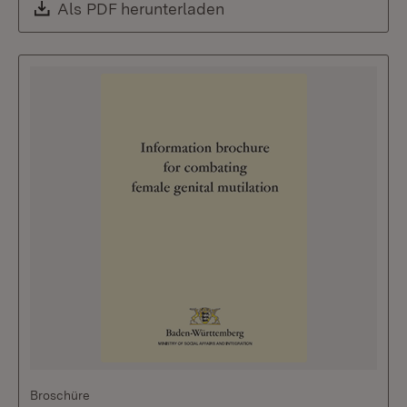
Download:
Als PDF herunterladen
(Öffnet in neuem Fenste
Broschüre