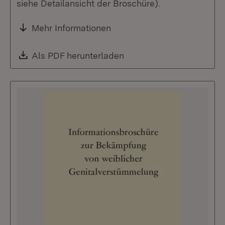
siehe Detailansicht der Broschüre).
Mehr Informationen
Download:
Als PDF herunterladen
(Öffnet in neuem Fenste