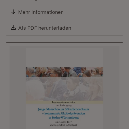
Mehr Informationen
Download:
Als PDF herunterladen
(Öffnet in neuem Fenste