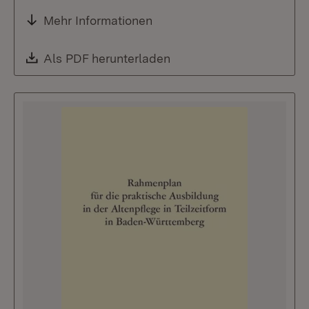
Mehr Informationen
Download:
Als PDF herunterladen
(Öffnet in neuem Fenste