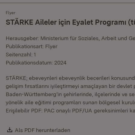
Flyer
STÄRKE Aileler için Eyalet Programı (t
Herausgeber: Ministerium für Soziales, Arbeit und G
Publikationsart: Flyer
Seitenzahl: 1
Publikationsdatum: 2024
STÄRKE; ebeveynleri ebeveynlik becerileri konusund
gelişim fırsatlarını iyileştirmeyi amaçlayan bir devl
Baden-Württemberg’in şehirlerinde, ilçelerinde ve s
yönelik aile eğitimi programları sunan bölgesel kurul
Erişilebilir PDF: PAC onaylı PDF/UA gereksinimleri kar
Download:
Als PDF herunterladen
(Öffnet in neuem Fenster)