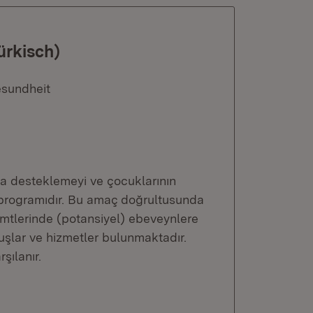
ürkisch)
esundheit
a desteklemeyi ve çocuklarının
et programıdır. Bu amaç doğrultusunda
emtlerinde (potansiyel) ebeveynlere
uşlar ve hizmetler bulunmaktadır.
şılanır.