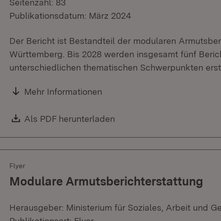
Seitenzahl: 83
Publikationsdatum: März 2024
Der Bericht ist Bestandteil der modularen Armutsbe
Württemberg. Bis 2028 werden insgesamt fünf Bericht
unterschiedlichen thematischen Schwerpunkten erste
Mehr Informationen
Download:
Als PDF herunterladen
(Öffnet in neuem Fenster)
Flyer
Modulare Armutsberichterstattung
Herausgeber: Ministerium für Soziales, Arbeit und G
Publikationsart: Flyer