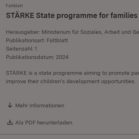
Faltblatt
STÄRKE State programme for families 
Herausgeber: Ministerium für Soziales, Arbeit und G
Publikationsart: Faltblatt
Seitenzahl: 1
Publikationsdatum: 2024
STÄRKE is a state programme aiming to promote paren
improve their children’s development opportunities.
Mehr Informationen
Download:
Als PDF herunterladen
(Öffnet in neuem Fenster)