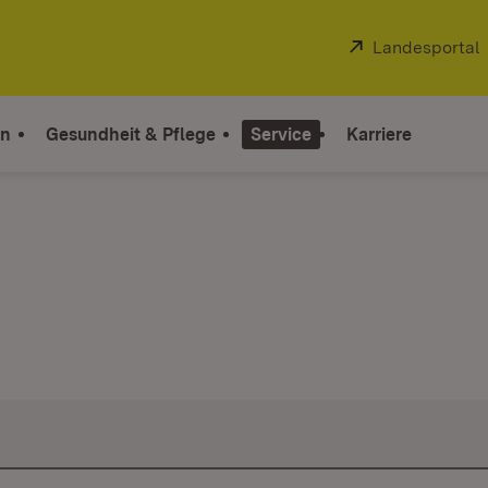
Extern:
Landesportal
on
Gesundheit & Pflege
Service
Karriere