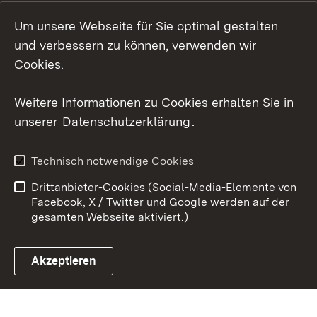
LinkedIn
Um unsere Webseite für Sie optimal gestalten
Mastodon
und verbessern zu können, verwenden wir
Cookies.
Youtube
Weitere Informationen zu Cookies erhalten Sie in
Zum 
unserer
Datenschutzerklärung
.
Kontakt
Datenschutz
Erklärung zur
Benutzungshinweise
Technisch notwendige Cookies
Barrierefreiheit
Drittanbieter-Cookies (Social-Media-Elemente von
Impressum
Cookies
Facebook, X / Twitter und Google werden auf der
gesamten Webseite aktiviert.)
Akzeptieren
Link zum Landesportal