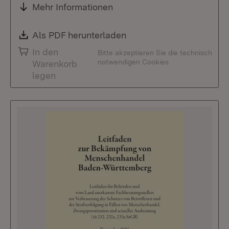
Mehr Informationen
Download:
Als PDF herunterladen
(Öffnet in neuem Fenste
In den
Bitte akzeptieren Sie die technisch
notwendigen Cookies
Warenkorb
legen