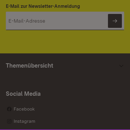
E-Mail zur Newsletter-Anmeldung
News
Themenübersicht
Social Media
Facebook
Instagram