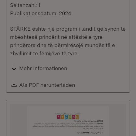
Seitenzahl: 1
Publikationsdatum: 2024
STÄRKE është një program i landit që synon të
mbështesë prindërit në aftësitë e tyre
prindërore dhe të përmirësojë mundësitë e
zhvillimit të fëmijëve të tyre.
Mehr Informationen
Download:
Als PDF herunterladen
(Öffnet in neuem Fenste