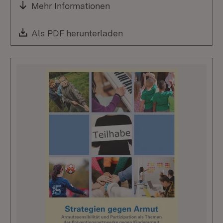
Mehr Informationen
Download:
Als PDF herunterladen
(Öffnet in neuem Fenste