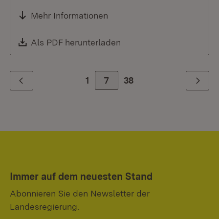
Mehr Informationen
Download:
Als PDF herunterladen
(Öffnet in neuem Fenste
1
Zur Seite
7
38
Zurück
Weiter
Immer auf dem neuesten Stand
Abonnieren Sie den Newsletter der
Landesregierung.