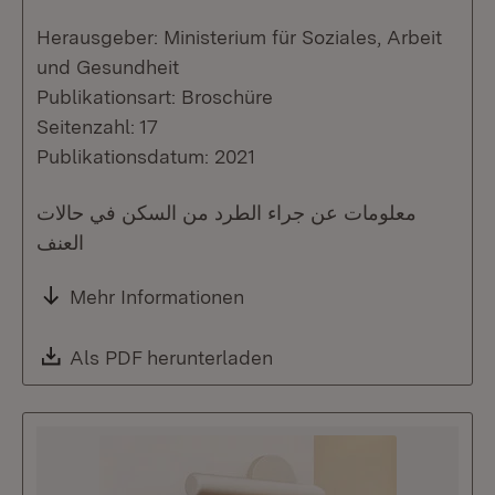
Herausgeber: Ministerium für Soziales, Arbeit
und Gesundheit
Publikationsart: Broschüre
Seitenzahl: 17
Publikationsdatum: 2021
معلومات عن جراء الطرد من السكن في حالات
العنف
Mehr Informationen
Download:
Als PDF herunterladen
(Öffnet in neuem Fenste