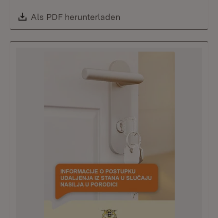
Download:
Als PDF herunterladen
(Öffnet in neuem Fenste