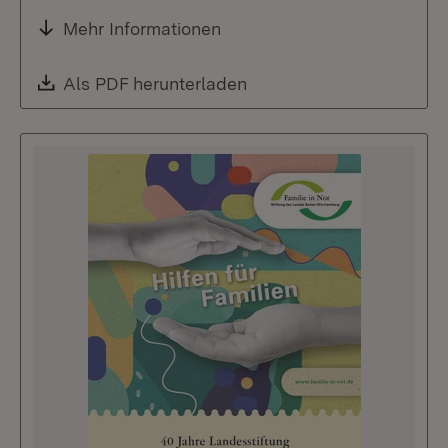
Mehr Informationen
Download:
Als PDF herunterladen
(Öffnet in neuem Fenste