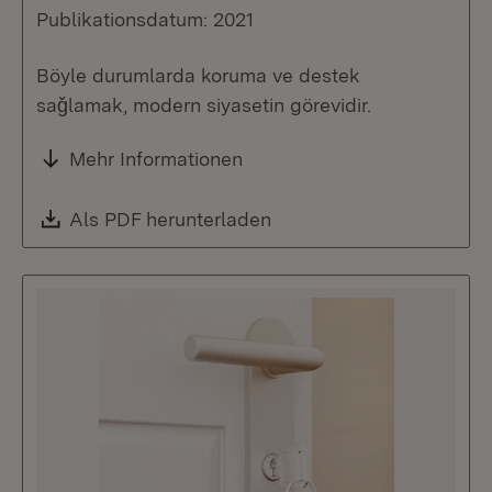
Publikationsdatum: 2021
Böyle durumlarda koruma ve destek
saǧlamak, modern siyasetin görevidir.
Mehr Informationen
Download:
Als PDF herunterladen
(Öffnet in neuem Fenste