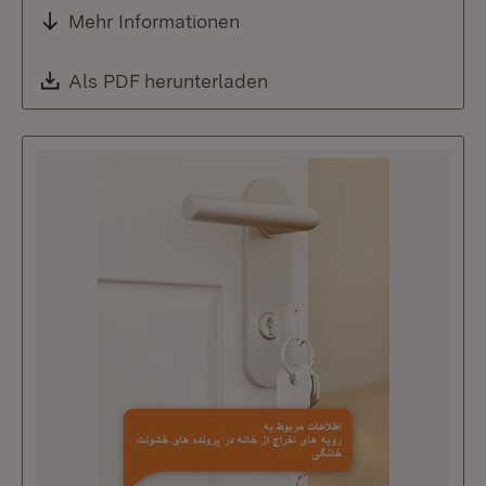
Mehr Informationen
Download:
Als PDF herunterladen
(Öffnet in neuem Fenste