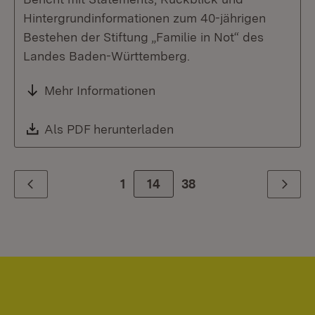
Hintergrundinformationen zum 40-jährigen
Bestehen der Stiftung „Familie in Not“ des
Landes Baden-Württemberg.
Mehr Informationen
Download:
Als PDF herunterladen
(Öffnet in neuem Fenste
1
Zur Seite
14
38
Zurück
Weiter