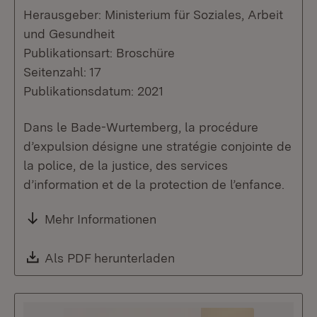
Herausgeber: Ministerium für Soziales, Arbeit
und Gesundheit
Publikationsart: Broschüre
Seitenzahl: 17
Publikationsdatum: 2021
Dans le Bade-Wurtemberg, la procédure
d’expulsion désigne une stratégie conjointe de
la police, de la justice, des services
d’information et de la protection de l’enfance.
Mehr Informationen
Download:
Als PDF herunterladen
(Öffnet in neuem Fenste