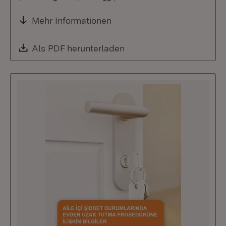
Mehr Informationen
Download:
Als PDF herunterladen
(Öffnet in neuem Fenste