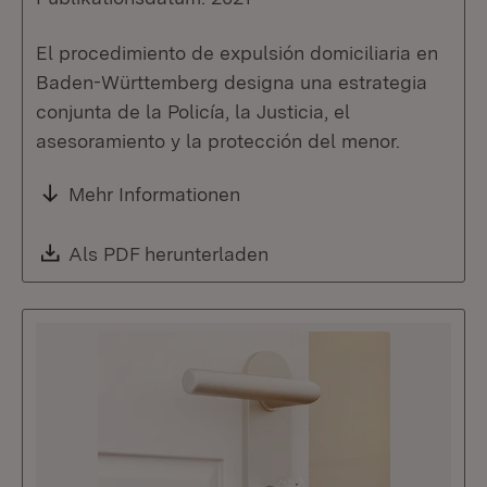
El procedimiento de expulsión domiciliaria en
Baden-Württemberg designa una estrategia
conjunta de la Policía, la Justicia, el
asesoramiento y la protección del menor.
Mehr Informationen
Download:
Als PDF herunterladen
(Öffnet in neuem Fenste