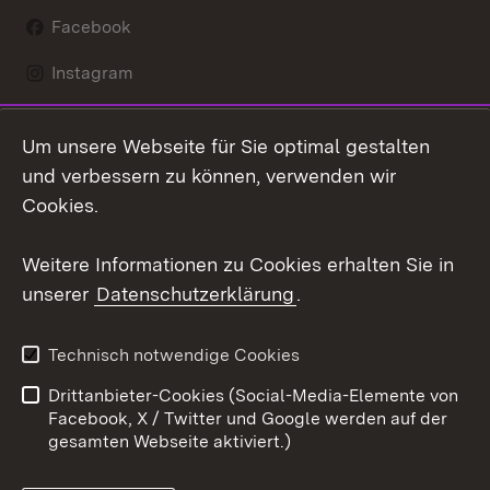
Facebook
Instagram
LinkedIn
Um unsere Webseite für Sie optimal gestalten
Mastodon
und verbessern zu können, verwenden wir
Cookies.
Youtube
Weitere Informationen zu Cookies erhalten Sie in
Zum 
unserer
Datenschutzerklärung
.
Kontakt
Datenschutz
Erklärung zur
Benutzungshinweise
Technisch notwendige Cookies
Barrierefreiheit
Drittanbieter-Cookies (Social-Media-Elemente von
Impressum
Cookies
Facebook, X / Twitter und Google werden auf der
gesamten Webseite aktiviert.)