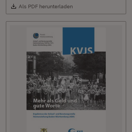
Download:
Als PDF herunterladen
(Öffnet in neuem Fenste