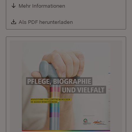
Mehr Informationen
Download:
Als PDF herunterladen
(Öffnet in neuem Fenste