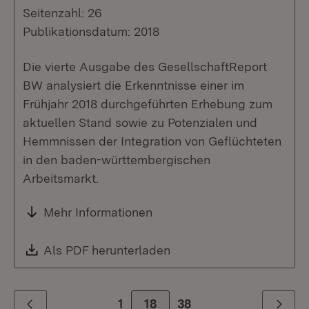
Seitenzahl: 26
Publikationsdatum: 2018
Die vierte Ausgabe des GesellschaftReport
BW analysiert die Erkenntnisse einer im
Frühjahr 2018 durchgeführten Erhebung zum
aktuellen Stand sowie zu Potenzialen und
Hemmnissen der Integration von Geflüchteten
in den baden-württembergischen
Arbeitsmarkt.
Mehr Informationen
Download:
Als PDF herunterladen
(Öffnet in neuem Fenste
1
Zur Seite
18
38