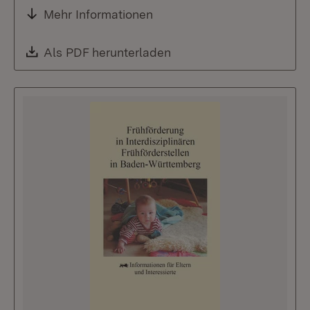
Mehr Informationen
Download:
Als PDF herunterladen
(Öffnet in neuem Fenste