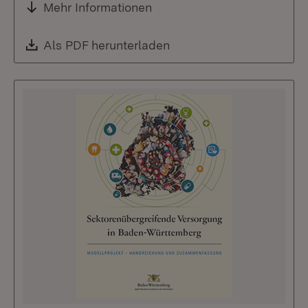
Mehr Informationen
Download:
Als PDF herunterladen
(Öffnet in neuem Fenste