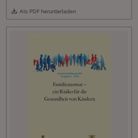
Download:
Als PDF herunterladen
(Öffnet in neuem Fenste