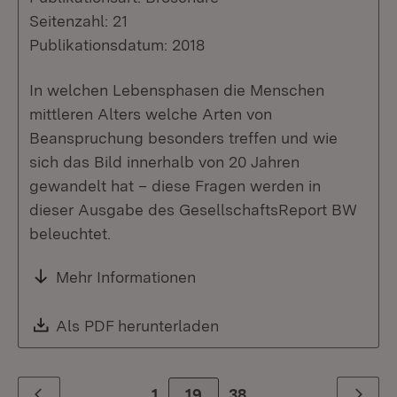
Seitenzahl: 21
Publikationsdatum: 2018
In welchen Lebensphasen die Menschen
mittleren Alters welche Arten von
Beanspruchung besonders treffen und wie
sich das Bild innerhalb von 20 Jahren
gewandelt hat – diese Fragen werden in
dieser Ausgabe des GesellschaftsReport BW
beleuchtet.
Mehr Informationen
Download:
Als PDF herunterladen
(Öffnet in neuem Fenste
1
Zur Seite
19
38