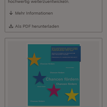
hochwertig weiterzuentwickeln.
Mehr Informationen
Download:
Als PDF herunterladen
(Öffnet in neuem Fenste