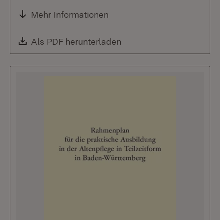
Mehr Informationen
Download:
Als PDF herunterladen
(Öffnet in neuem Fenste