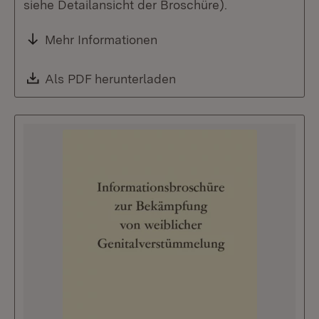
siehe Detailansicht der Broschüre).
Mehr Informationen
Download:
Als PDF herunterladen
(Öffnet in neuem Fenste