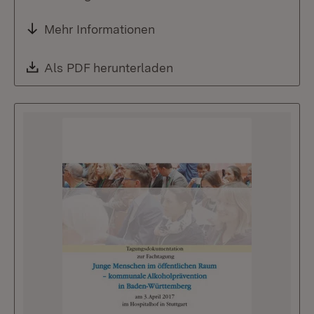
Mehr Informationen
Download:
Als PDF herunterladen
(Öffnet in neuem Fenste