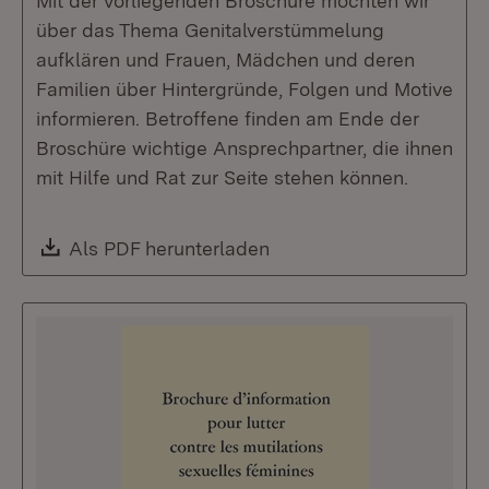
Mit der vorliegenden Broschüre möchten wir
über das Thema Genitalverstümmelung
aufklären und Frauen, Mädchen und deren
Familien über Hintergründe, Folgen und Motive
informieren. Betroffene finden am Ende der
Broschüre wichtige Ansprechpartner, die ihnen
mit Hilfe und Rat zur Seite stehen können.
Download:
Als PDF herunterladen
(Öffnet in neuem Fenste