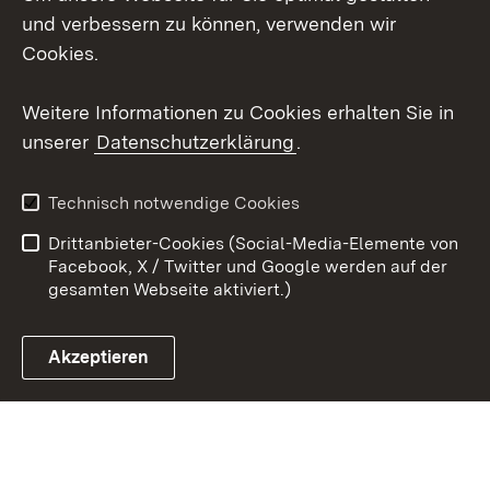
Mastodon
und verbessern zu können, verwenden wir
Cookies.
Youtube
Weitere Informationen zu Cookies erhalten Sie in
Zum 
unserer
Datenschutzerklärung
.
Kontakt
Datenschutz
Erklärung zur
Benutzungshinweise
Technisch notwendige Cookies
Barrierefreiheit
Drittanbieter-Cookies (Social-Media-Elemente von
Impressum
Cookies
Facebook, X / Twitter und Google werden auf der
gesamten Webseite aktiviert.)
Akzeptieren
Link zum Landesportal