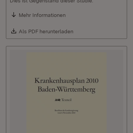
Dies ist Gegenstand dieser Studie.
Mehr Informationen
Download:
Als PDF herunterladen
(Öffnet in neuem Fenste