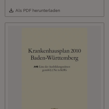
Download:
Als PDF herunterladen
(Öffnet in neuem Fenste