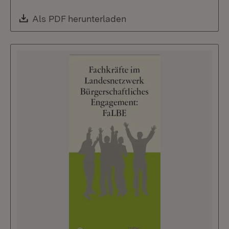
Download:
Als PDF herunterladen
(Öffnet in neuem Fenste