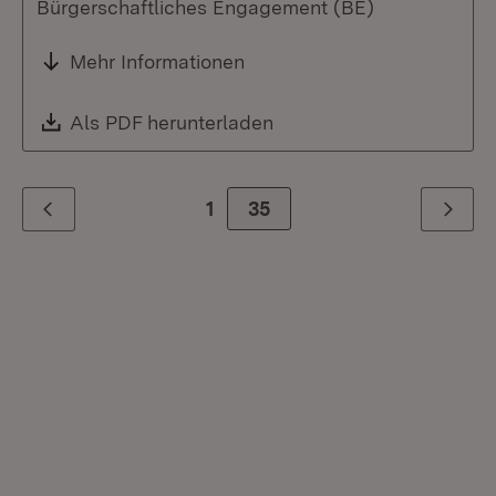
Bürgerschaftliches Engagement (BE)
Mehr Informationen
Download:
Als PDF herunterladen
(Öffnet in neuem Fenste
1
Zur Seite
35
Zurück
Weiter