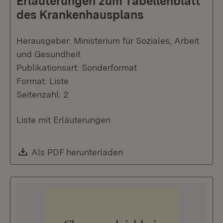
Erläuterungen zum Tabellenblatt
des Krankenhausplans
Herausgeber: Ministerium für Soziales, Arbeit
und Gesundheit
Publikationsart: Sonderformat
Format: Liste
Seitenzahl: 2
Liste mit Erläuterungen
Download:
Als PDF herunterladen
(Öffnet in neuem Fenste