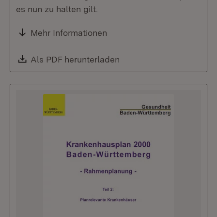
es nun zu halten gilt.
Mehr Informationen
Download:
Als PDF herunterladen
(Öffnet in neuem Fenste