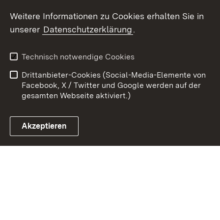
Weitere Informationen zu Cookies erhalten Sie in
Zum 
unserer
Datenschutzerklärung
.
Kontakt
Datenschutz
Erklärung zur
Benutzungshinweise
Technisch notwendige Cookies
Barrierefreiheit
Drittanbieter-Cookies (Social-Media-Elemente von
Impressum
Cookies
Facebook, X / Twitter und Google werden auf der
gesamten Webseite aktiviert.)
Akzeptieren
Link zum Landesportal