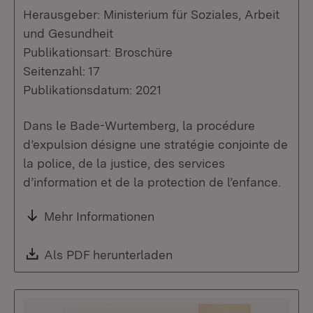
Herausgeber: Ministerium für Soziales, Arbeit
und Gesundheit
Publikationsart: Broschüre
Seitenzahl: 17
Publikationsdatum: 2021
Dans le Bade-Wurtemberg, la procédure
d’expulsion désigne une stratégie conjointe de
la police, de la justice, des services
d’information et de la protection de l’enfance.
Mehr Informationen
Download:
Als PDF herunterladen
(Öffnet in neuem Fenste