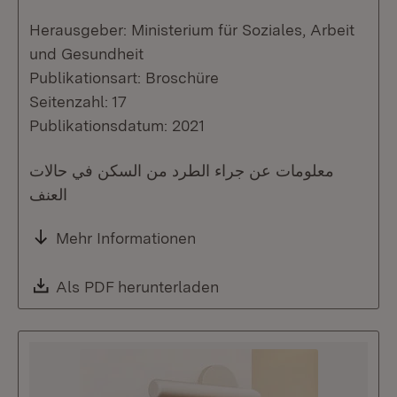
Herausgeber: Ministerium für Soziales, Arbeit
und Gesundheit
Publikationsart: Broschüre
Seitenzahl: 17
Publikationsdatum: 2021
معلومات عن جراء الطرد من السكن في حالات
العنف
Mehr Informationen
Download:
Als PDF herunterladen
(Öffnet in neuem Fenste