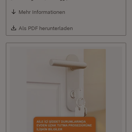
Mehr Informationen
Download:
Als PDF herunterladen
(Öffnet in neuem Fenste