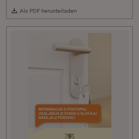
Download:
Als PDF herunterladen
(Öffnet in neuem Fenste