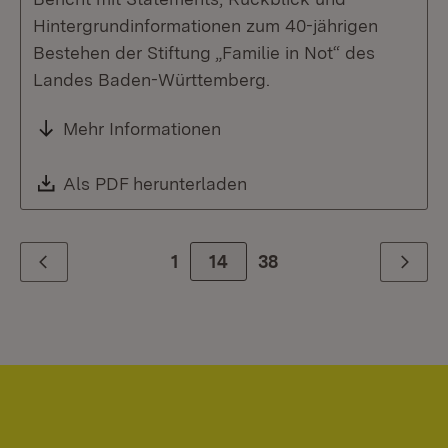
Hintergrundinformationen zum 40-jährigen
Bestehen der Stiftung „Familie in Not“ des
Landes Baden-Württemberg.
Mehr Informationen
Download:
Als PDF herunterladen
(Öffnet in neuem Fenste
1
Zur Seite
14
38
Zurück
Weiter