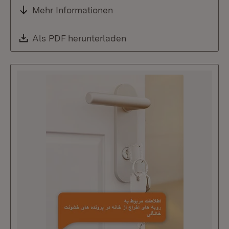
Mehr Informationen
Download:
Als PDF herunterladen
(Öffnet in neuem Fenste