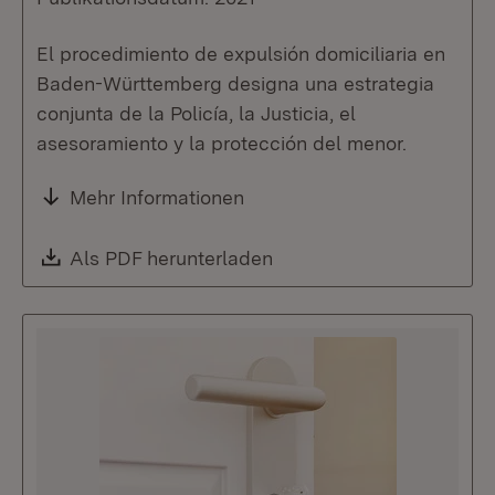
El procedimiento de expulsión domiciliaria en
Baden-Württemberg designa una estrategia
conjunta de la Policía, la Justicia, el
asesoramiento y la protección del menor.
Mehr Informationen
Download:
Als PDF herunterladen
(Öffnet in neuem Fenste