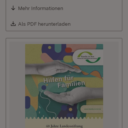
Mehr Informationen
Download:
Als PDF herunterladen
(Öffnet in neuem Fenste