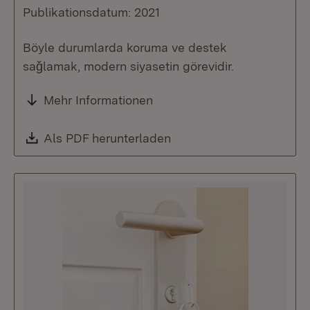
Publikationsdatum: 2021
Böyle durumlarda koruma ve destek
saǧlamak, modern siyasetin görevidir.
Mehr Informationen
Download:
Als PDF herunterladen
(Öffnet in neuem Fenste