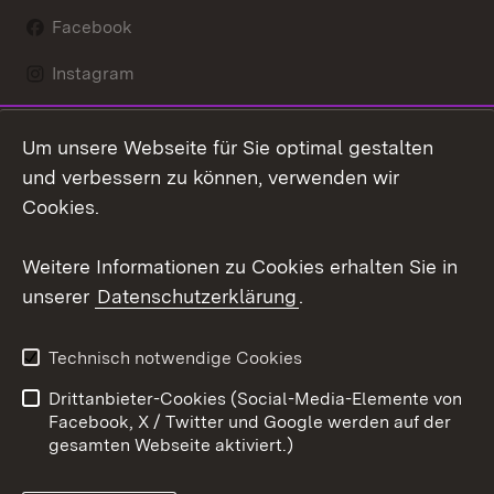
Facebook
Instagram
LinkedIn
Um unsere Webseite für Sie optimal gestalten
Mastodon
und verbessern zu können, verwenden wir
Cookies.
Youtube
Weitere Informationen zu Cookies erhalten Sie in
Zum 
unserer
Datenschutzerklärung
.
Kontakt
Datenschutz
Erklärung zur
Benutzungshinweise
Technisch notwendige Cookies
Barrierefreiheit
Drittanbieter-Cookies (Social-Media-Elemente von
Impressum
Cookies
Facebook, X / Twitter und Google werden auf der
gesamten Webseite aktiviert.)