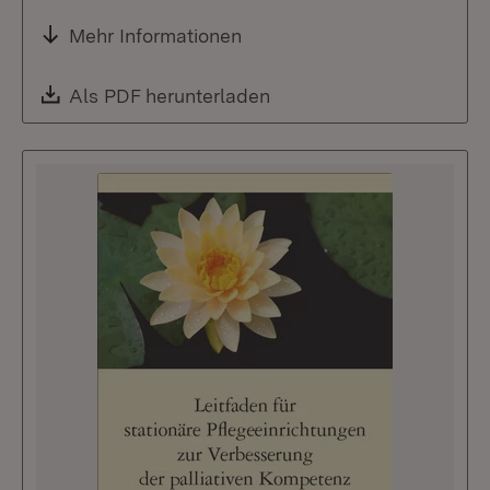
Mehr Informationen
Download:
Als PDF herunterladen
(Öffnet in neuem Fenste