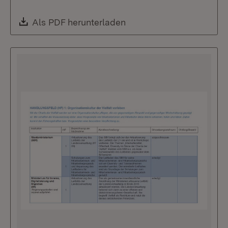
Download:
Als PDF herunterladen
(Öffnet in neuem Fenste