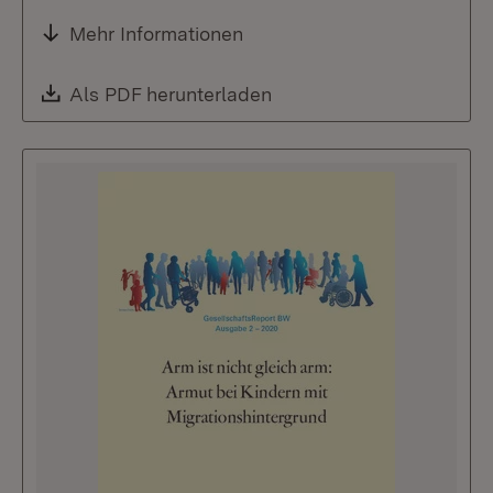
Mehr Informationen
Download:
Als PDF herunterladen
(Öffnet in neuem Fenste