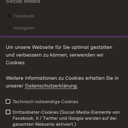
Social Media
Facebook
Instagram
LinkedIn
Um unsere Webseite für Sie optimal gestalten
Mastodon
und verbessern zu können, verwenden wir
Cookies.
Youtube
Weitere Informationen zu Cookies erhalten Sie in
Zum 
unserer
Datenschutzerklärung
.
Kontakt
Datenschutz
Erklärung zur
Benutzungshinweise
Technisch notwendige Cookies
Barrierefreiheit
Drittanbieter-Cookies (Social-Media-Elemente von
Impressum
Cookies
Facebook, X / Twitter und Google werden auf der
gesamten Webseite aktiviert.)