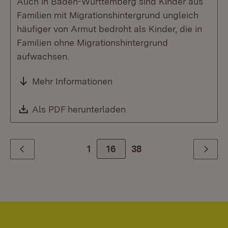
Auch in Baden-Württemberg sind Kinder aus
Familien mit Migrationshintergrund ungleich
häufiger von Armut bedroht als Kinder, die in
Familien ohne Migrationshintergrund
aufwachsen.
Mehr Informationen
Download:
Als PDF herunterladen
(Öffnet in neuem Fenste
1
Zur Seite
16
38
Zurück
Weiter