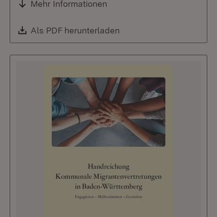
Mehr Informationen
Download:
Als PDF herunterladen
(Öffnet in neuem Fenste