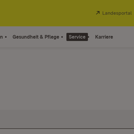
Extern:
Landesportal
on
Gesundheit & Pflege
Service
Karriere