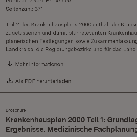
Publikationsart: Broschüre
Seitenzahl: 371
Teil 2 des Krankenhausplans 2000 enthält die Kranke
zugelassenen und damit planrelevanten Krankenhäu
planerischen Festlegungen sowie Zusammenfassungen
Landkreise, die Regierungsbezirke und für das Lan
Mehr Informationen
Download:
Als PDF herunterladen
(Öffnet in neuem Fenster)
Broschüre
Krankenhausplan 2000 Teil 1: Grundlag
Ergebnisse. Medizinische Fachplanun