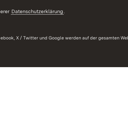
RSS
ement
serer
Datenschutzerklärung
.
 Pflege
ebook, X / Twitter und Google werden auf der gesamten Webs
Kontakt
Datenschutz
Erklärung zur Barrierefreiheit