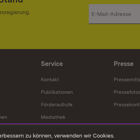
esregierung.
Service
Presse
Kontakt
Pressemitt
Publikationen
Pressefoto
Förderaufrufe
Pressekont
hen
Mediathek
t
Veranstaltungen
erbessern zu können, verwenden wir Cookies.
en