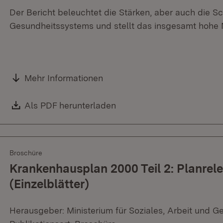
Der Bericht beleuchtet die Stärken, aber auch die 
Gesundheitssystems und stellt das insgesamt hohe Ni
Mehr Informationen
Download:
Als PDF herunterladen
(Öffnet in neuem Fenster)
Broschüre
Krankenhausplan 2000 Teil 2: Planrel
(Einzelblätter)
Herausgeber: Ministerium für Soziales, Arbeit und G