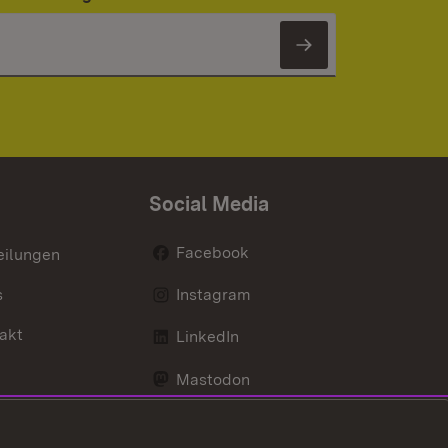
Newsletter 
Social Media
Facebook
eilungen
s
Instagram
akt
LinkedIn
Mastodon
Youtube