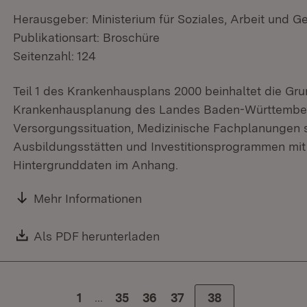
Herausgeber: Ministerium für Soziales, Arbeit und G
Publikationsart: Broschüre
Seitenzahl: 124
Teil 1 des Krankenhausplans 2000 beinhaltet die Gru
Krankenhausplanung des Landes Baden-Württember
Versorgungssituation, Medizinische Fachplanungen
Ausbildungsstätten und Investitionsprogrammen mit
Hintergrunddaten im Anhang.
Mehr Informationen
Download:
Als PDF herunterladen
(Öffnet in neuem Fenster)
…
1
Zur Seite
35
Zur Seite
36
Zur Seite
37
Zur Seite
38