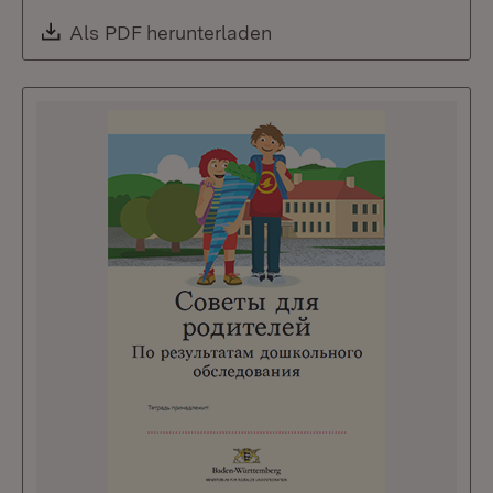
Download:
Als PDF herunterladen
(Öffnet in neuem Fenste