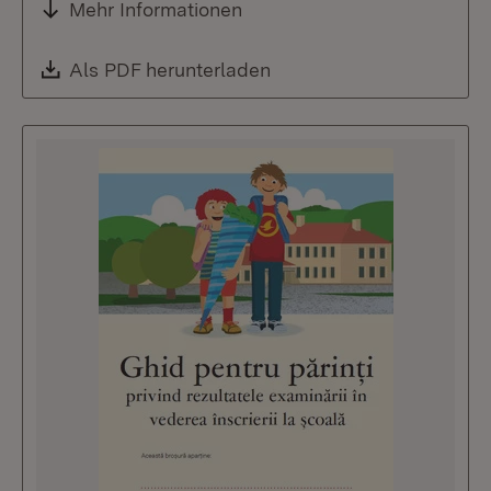
Mehr Informationen
Download:
Als PDF herunterladen
(Öffnet in neuem Fenste