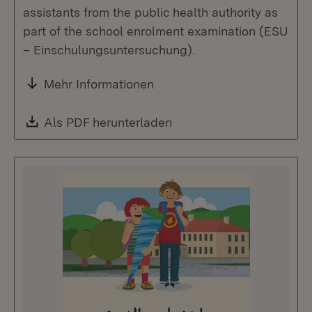
assistants from the public health authority as
part of the school enrolment examination (ESU
– Einschulungsuntersuchung).
Mehr Informationen
Download:
Als PDF herunterladen
(Öffnet in neuem Fenste