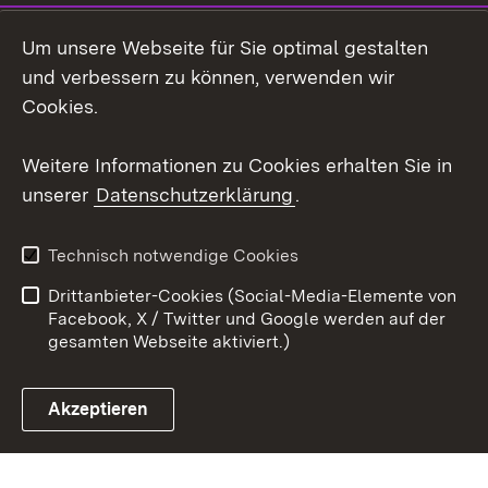
LinkedIn
Um unsere Webseite für Sie optimal gestalten
Mastodon
und verbessern zu können, verwenden wir
Cookies.
Youtube
Weitere Informationen zu Cookies erhalten Sie in
Zum 
unserer
Datenschutzerklärung
.
Kontakt
Datenschutz
Erklärung zur
Benutzungshinweise
Technisch notwendige Cookies
Barrierefreiheit
Drittanbieter-Cookies (Social-Media-Elemente von
Impressum
Cookies
Facebook, X / Twitter und Google werden auf der
gesamten Webseite aktiviert.)
Akzeptieren
Link zum Landesportal