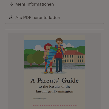
Mehr Informationen
Download:
Als PDF herunterladen
(Öffnet in neuem Fenste