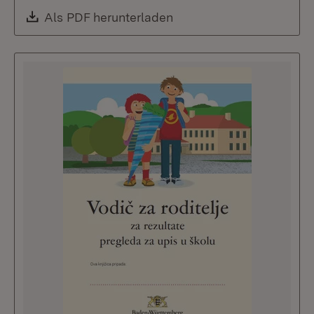
Download:
Als PDF herunterladen
(Öffnet in neuem Fenste