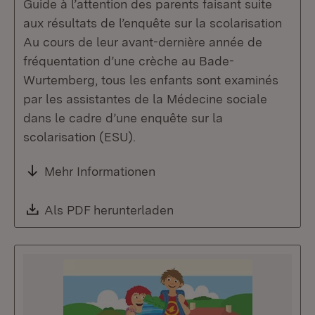
Guide à l’attention des parents faisant suite
aux résultats de l’enquête sur la scolarisation
Au cours de leur avant-dernière année de
fréquentation d’une crèche au Bade-
Wurtemberg, tous les enfants sont examinés
par les assistantes de la Médecine sociale
dans le cadre d’une enquête sur la
scolarisation (ESU).
Mehr Informationen
Download:
Als PDF herunterladen
(Öffnet in neuem Fenste