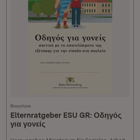
Broschüre
Elternratgeber ESU GR: Οδηγός
για γονείς