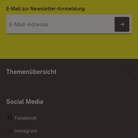
E-Mail zur Newsletter-Anmeldung
News
Themenübersicht
Social Media
Facebook
Instagram