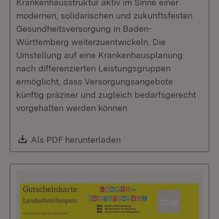
Krankenhausstruktur aktiv im Sinne einer
modernen, solidarischen und zukunftsfesten
Gesundheitsversorgung in Baden-
Württemberg weiterzuentwickeln. Die
Umstellung auf eine Krankenhausplanung
nach differenzierten Leistungsgruppen
ermöglicht, dass Versorgungsangebote
künftig präziser und zugleich bedarfsgerecht
vorgehalten werden können.
Download:
Als PDF herunterladen
(Öffnet in neuem Fenste