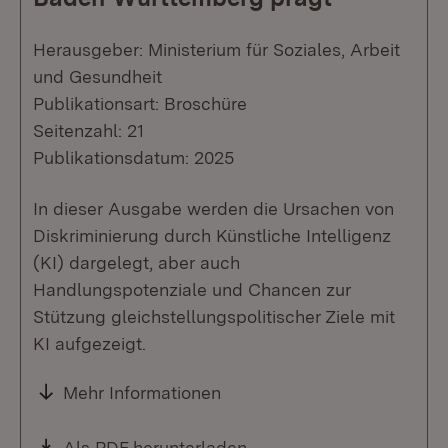
Herausgeber: Ministerium für Soziales, Arbeit
und Gesundheit
Publikationsart: Broschüre
Seitenzahl: 21
Publikationsdatum: 2025
In dieser Ausgabe werden die Ursachen von
Diskriminierung durch Künstliche Intelligenz
(KI) dargelegt, aber auch
Handlungspotenziale und Chancen zur
Stützung gleichstellungspolitischer Ziele mit
KI aufgezeigt.
Mehr Informationen
Download:
Als PDF herunterladen
(Öffnet in neuem Fenste