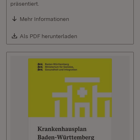
präsentiert.
Mehr Informationen
Download:
Als PDF herunterladen
(Öffnet in neuem Fenste