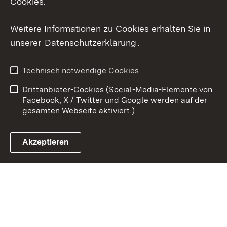
Cookies.
Youtube
Weitere Informationen zu Cookies erhalten Sie in
Zum 
unserer
Datenschutzerklärung
.
Kontakt
Datenschutz
Erklärung zur
Benutzungshinweise
Technisch notwendige Cookies
Barrierefreiheit
Drittanbieter-Cookies (Social-Media-Elemente von
Impressum
Cookies
Facebook, X / Twitter und Google werden auf der
gesamten Webseite aktiviert.)
Akzeptieren
Link zum Landesportal