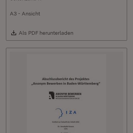
A3 - Ansicht
Download:
Als PDF herunterladen
(Öffnet in neuem Fenste