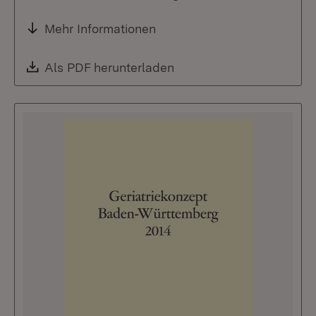
Mehr Informationen
Download:
Als PDF herunterladen
(Öffnet in neuem Fenste