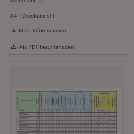
Seitenzahl: 22
A4 - Druckansicht
Mehr Informationen
Download:
Als PDF herunterladen
(Öffnet in neuem Fenste