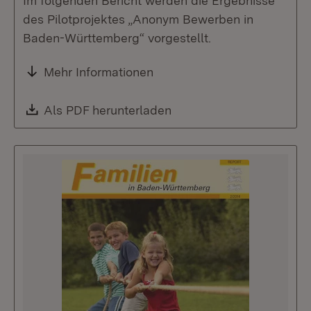
Im folgenden Bericht werden die Ergebnisse
des Pilotprojektes „Anonym Bewerben in
Baden-Württemberg“ vorgestellt.
Mehr Informationen
Download:
Als PDF herunterladen
(Öffnet in neuem Fenste