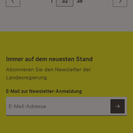
1
Zur Seite
32
38
Zurück
Weiter
Immer auf dem neuesten Stand
Abonnieren Sie den Newsletter der
Landesregierung.
E-Mail zur Newsletter-Anmeldung
News