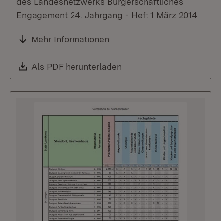
des Landesnetzwerks Bürgerschaftliches
Engagement 24. Jahrgang - Heft 1 März 2014
Mehr Informationen
Download:
Als PDF herunterladen
(Öffnet in neuem Fenste