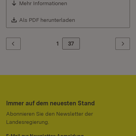
Mehr Informationen
Download:
Als PDF herunterladen
(Öffnet in neuem Fenste
1
Zur Seite
37
Zurück
Weiter
Immer auf dem neuesten Stand
Abonnieren Sie den Newsletter der
Landesregierung.