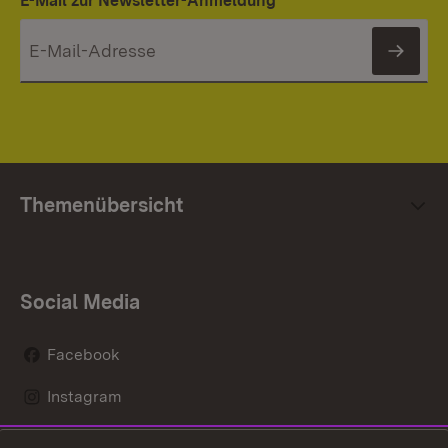
E-Mail zur Newsletter-Anmeldung
News
Themenübersicht
Social Media
Facebook
Instagram
LinkedIn