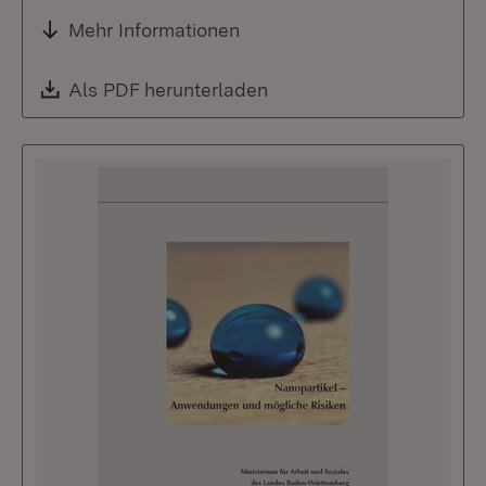
Mehr Informationen
Download:
Als PDF herunterladen
(Öffnet in neuem Fenste