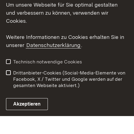
Um unsere Webseite für Sie optimal gestalten
Mastodon
und verbessern zu können, verwenden wir
Cookies.
Youtube
Weitere Informationen zu Cookies erhalten Sie in
Zum 
unserer
Datenschutzerklärung
.
Kontakt
Datenschutz
Erklärung zur
Benutzungshinweise
Technisch notwendige Cookies
Barrierefreiheit
Drittanbieter-Cookies (Social-Media-Elemente von
Impressum
Cookies
Facebook, X / Twitter und Google werden auf der
gesamten Webseite aktiviert.)
Akzeptieren
Link zum Landesportal