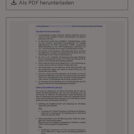
Download:
Als PDF herunterladen
(Öffnet in neuem Fenste