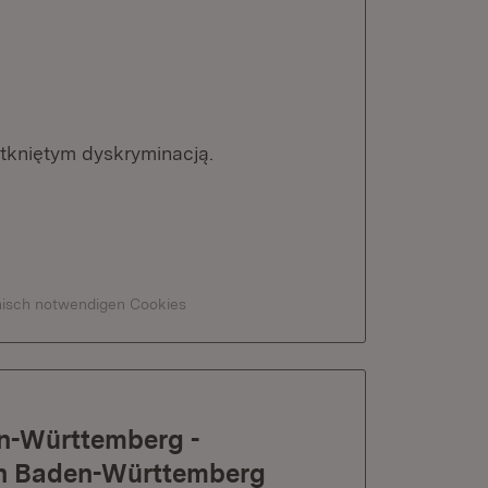
kniętym dyskryminacją.
hnisch notwendigen Cookies
en-Württemberg -
a în Baden-Württemberg