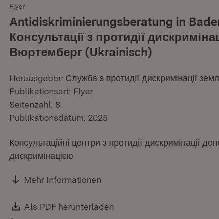
Flyer
Antidiskriminierungsberatung in Bad
Консультації з протидії дискримінац
Вюртемберг (Ukrainisch)
Herausgeber: Служба з протидії дискримінації зе
Publikationsart: Flyer
Seitenzahl: 8
Publikationsdatum: 2025
Консультаційні центри з протидії дискримінації до
дискримінацією
Mehr Informationen
Download:
Als PDF herunterladen
(Öffnet in neuem Fenster)