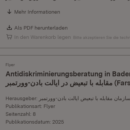
Mehr Informationen
Download:
Als PDF herunterladen
(Öffnet in neuem Fenster)
In den Warenkorb legen
Bitte akzeptieren Sie die tec
Flyer
Antidiskriminierungsberatung in Baden-Wü
ابله با تبعیض در ایالت بادن-وورتمبر
Publikationsart: Flyer
Seitenzahl: 8
Publikationsdatum: 2025