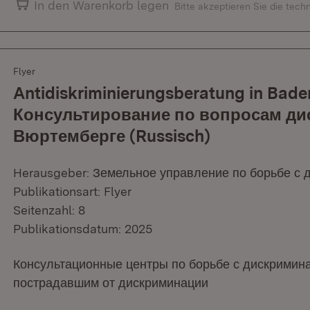
In den Warenkorb legen
Bitte akzeptieren Sie die tec
Flyer
Antidiskriminierungsberatung in Bad
Консультирование по вопросам ди
Вюртемберге (Russisch)
Herausgeber: Земельное управление по борьбе с
Publikationsart: Flyer
Seitenzahl: 8
Publikationsdatum: 2025
Консультационные центры по борьбе с дискримин
пострадавшим от дискриминации