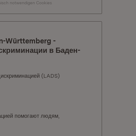
hnisch notwendigen Cookies
en-Württemberg -
скриминации в Баден-
 дискриминацией (LADS)
ацией помогают людям,