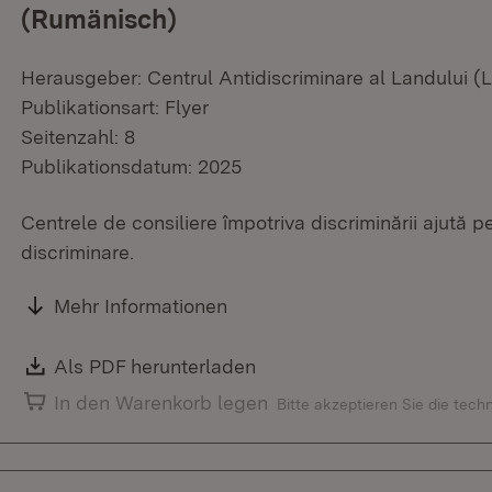
(Rumänisch)
Herausgeber: Centrul Antidiscriminare al Landului 
Publikationsart: Flyer
Seitenzahl: 8
Publikationsdatum: 2025
Centrele de consiliere împotriva discriminării ajută 
discriminare.
Mehr Informationen
Download:
Als PDF herunterladen
(Öffnet in neuem Fenster)
In den Warenkorb legen
Bitte akzeptieren Sie die tec