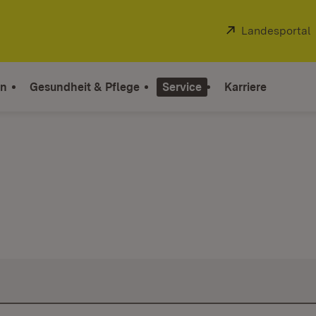
Extern:
Landesportal
on
Gesundheit & Pflege
Service
Karriere