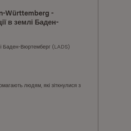
en-Württemberg -
ії в землі Баден-
млі Баден-Вюртемберг (LADS)
помагають людям, які зіткнулися з