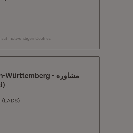
hnisch notwendigen Cookies
rttemberg - مشاوره
مق (Farsi)
Herausgeber: سازمان مقابله با تبعیض ایالت بادن-وورتمبر (LADS)