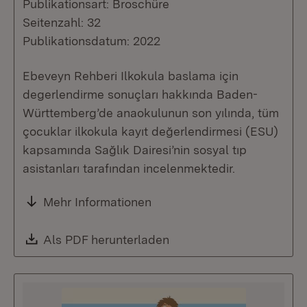
Publikationsart: Broschüre
Seitenzahl: 32
Publikationsdatum: 2022
Ebeveyn Rehberi Ilkokula baslama için
degerlendirme sonuçları hakkında Baden-
Württemberg’de anaokulunun son yılında, tüm
çocuklar ilkokula kayıt değerlendirmesi (ESU)
kapsamında Sağlık Dairesi’nin sosyal tıp
asistanları tarafından incelenmektedir.
Mehr Informationen
Download:
Als PDF herunterladen
(Öffnet in neuem Fenste