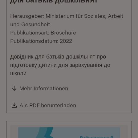
Herausgeber: Ministerium für Soziales, Arbeit
und Gesundheit
Publikationsart: Broschüre
Publikationsdatum: 2022
Довідник для батьків дошкільнят про
підготовку дитини для зарахування до
школи
Mehr Informationen
Download:
Als PDF herunterladen
(Öffnet in neuem Fenste