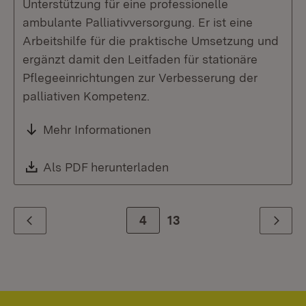
Unterstützung für eine professionelle
ambulante Palliativversorgung. Er ist eine
Arbeitshilfe für die praktische Umsetzung und
ergänzt damit den Leitfaden für stationäre
Pflegeeinrichtungen zur Verbesserung der
palliativen Kompetenz.
Mehr Informationen
Download:
Als PDF herunterladen
(Öffnet in neuem Fenste
Zur Seite
4
13
Zurück
Weiter