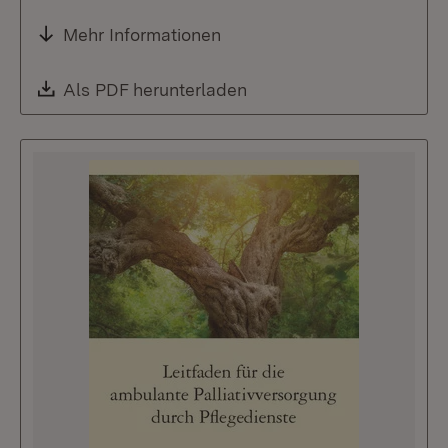
Mehr Informationen
Download:
Als PDF herunterladen
(Öffnet in neuem Fenste