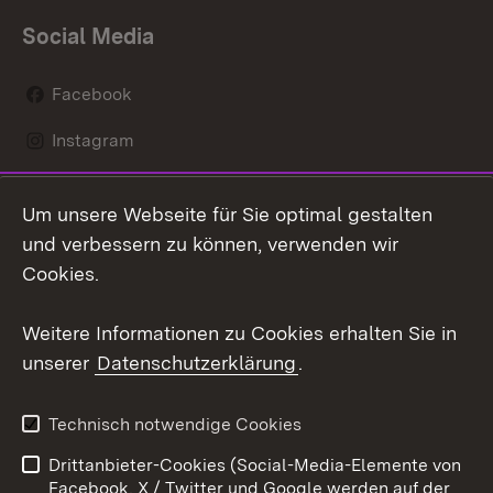
Social Media
Facebook
Instagram
LinkedIn
Um unsere Webseite für Sie optimal gestalten
Mastodon
und verbessern zu können, verwenden wir
Cookies.
Youtube
Weitere Informationen zu Cookies erhalten Sie in
Zum 
unserer
Datenschutzerklärung
.
Kontakt
Datenschutz
Erklärung zur
Benutzungshinweise
Technisch notwendige Cookies
Barrierefreiheit
Drittanbieter-Cookies (Social-Media-Elemente von
Impressum
Cookies
Facebook, X / Twitter und Google werden auf der