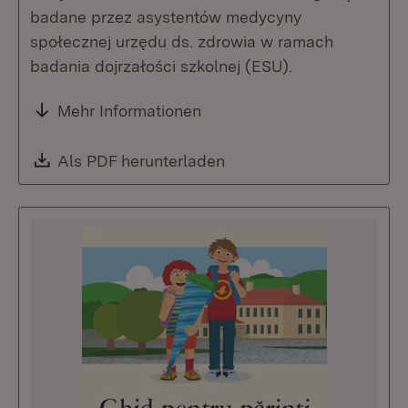
badane przez asystentów medycyny
społecznej urzędu ds. zdrowia w ramach
badania dojrzałości szkolnej (ESU).
Mehr Informationen
Download:
Als PDF herunterladen
(Öffnet in neuem Fenste