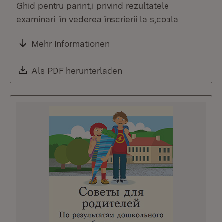
Ghid pentru parint,i privind rezultatele
examinarii în vederea înscrierii la s,coala
Mehr Informationen
Download:
Als PDF herunterladen
(Öffnet in neuem Fenste