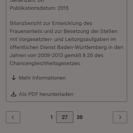
Publikationsdatum: 2015
Bilanzbericht zur Entwicklung des
Frauenanteils und zur Besetzung der Stellen
mit Vorgesetzten- und Leitungsaufgaben im
öffentlichen Dienst Baden-Württemberg in den
Jahren von 2009-2013 gemäß § 25 des
Chancengleichheitsgesetzes.
Mehr Informationen
Download:
Als PDF herunterladen
(Öffnet in neuem Fenste
1
Zur Seite
27
38
Zurück
Weiter