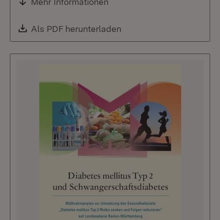
Mehr Informationen
Download:
Als PDF herunterladen
(Öffnet in neuem Fenste