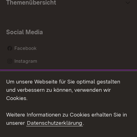
Themenübersicht
Social Media
Facebook
Instagram
LinkedIn
Um unsere Webseite für Sie optimal gestalten
Mastodon
und verbessern zu können, verwenden wir
Cookies.
Youtube
Weitere Informationen zu Cookies erhalten Sie in
Zum 
unserer
Datenschutzerklärung
.
Kontakt
Datenschutz
Erklärung zur
Benutzungshinweise