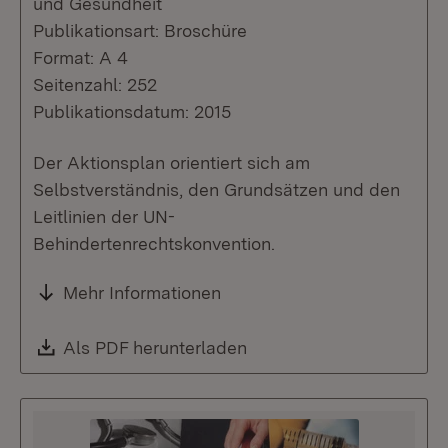
und Gesundheit
Publikationsart: Broschüre
Format: A 4
Seitenzahl: 252
Publikationsdatum: 2015
Der Aktionsplan orientiert sich am
Selbstverständnis, den Grundsätzen und den
Leitlinien der UN-
Behindertenrechtskonvention.
Mehr Informationen
Download:
Als PDF herunterladen
(Öffnet in neuem Fenste