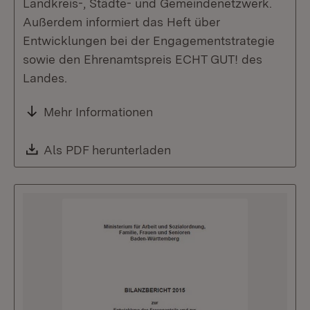
Landkreis-, Städte- und Gemeindenetzwerk.
Außerdem informiert das Heft über
Entwicklungen bei der Engagementstrategie
sowie den Ehrenamtspreis ECHT GUT! des
Landes.
Mehr Informationen
Download:
Als PDF herunterladen
(Öffnet in neuem Fenste