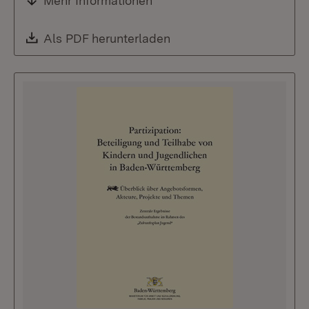
Mehr Informationen
Download:
Als PDF herunterladen
(Öffnet in neuem Fenste