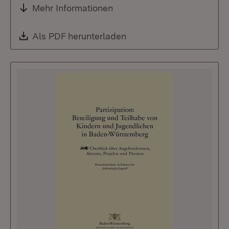
Mehr Informationen
Download:
Als PDF herunterladen
(Öffnet in neuem Fenste