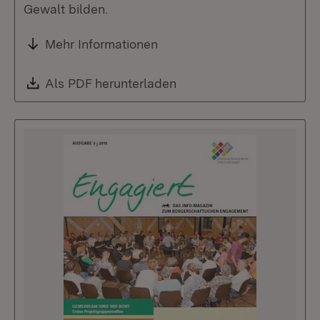
Gewalt bilden.
Mehr Informationen
Download:
Als PDF herunterladen
(Öffnet in neuem Fenste