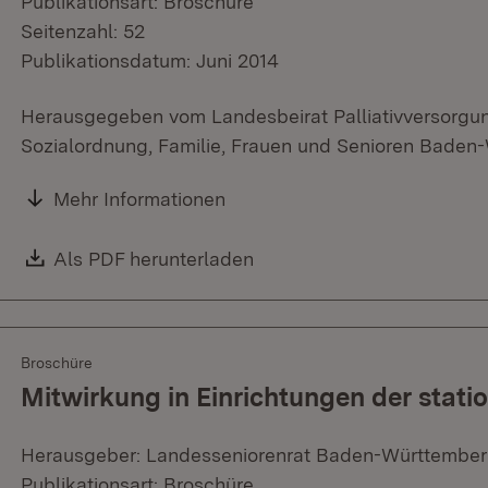
Publikationsart: Broschüre
Seitenzahl: 52
Publikationsdatum: Juni 2014
Herausgegeben vom Landesbeirat Palliativversorgung
Sozialordnung, Familie, Frauen und Senioren Baden
Mehr Informationen
Download:
Als PDF herunterladen
(Öffnet in neuem Fenster)
Broschüre
Mitwirkung in Einrichtungen der stati
Herausgeber: Landesseniorenrat Baden-Württembe
Publikationsart: Broschüre