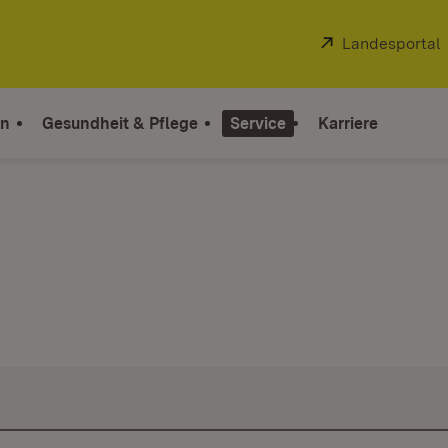
Extern:
Landesportal
on
Gesundheit & Pflege
Service
Karriere