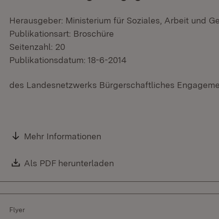
Herausgeber: Ministerium für Soziales, Arbeit und G
Publikationsart: Broschüre
Seitenzahl: 20
Publikationsdatum: 18-6-2014
des Landesnetzwerks Bürgerschaftliches Engagement
Mehr Informationen
Download:
Als PDF herunterladen
(Öffnet in neuem Fenster)
Flyer