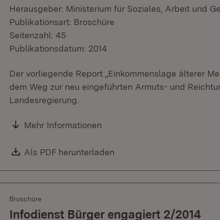
Herausgeber: Ministerium für Soziales, Arbeit und G
Publikationsart: Broschüre
Seitenzahl: 45
Publikationsdatum: 2014
Der vorliegende Report „Einkommenslage älterer Men
dem Weg zur neu eingeführten Armuts- und Reichtum
Landesregierung.
Mehr Informationen
Download:
Als PDF herunterladen
(Öffnet in neuem Fenster)
Broschüre
Infodienst Bürger engagiert 2/2014