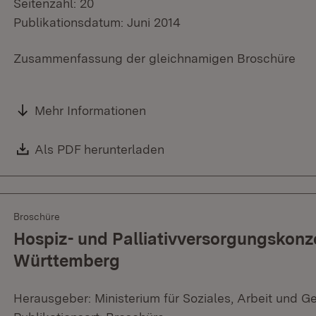
Seitenzahl: 20
Publikationsdatum: Juni 2014
Zusammenfassung der gleichnamigen Broschüre
Mehr Informationen
Download:
Als PDF herunterladen
(Öffnet in neuem Fenster)
Broschüre
Hospiz- und Palliativversorgungskonz
Württemberg
Herausgeber: Ministerium für Soziales, Arbeit und G